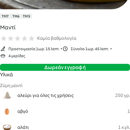
TM7
TM6
TM5
Μαντί
Καμία βαθμολογία
Προετοιμασία 1ωρ. 15 λεπτ.
Σύνολο 1ωρ. 45 λεπτ.
4 μερίδες
Δωρεάν εγγραφή
Υλικά
Ζύμη μαντί
αλεύρι για όλες τις χρήσεις
250 γρ.
αβγό
1
αλάτι
1 κ.γλ.