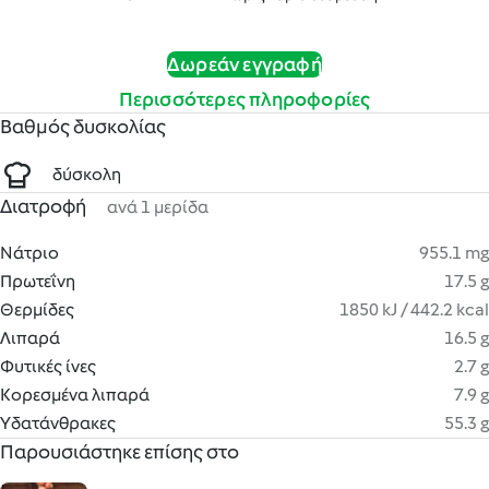
Δωρεάν εγγραφή
Περισσότερες πληροφορίες
Βαθμός δυσκολίας
δύσκολη
Διατροφή
ανά 1 μερίδα
Νάτριο
955.1 mg
Πρωτεΐνη
17.5 g
Θερμίδες
1850 kJ / 442.2 kcal
Λιπαρά
16.5 g
Φυτικές ίνες
2.7 g
Κορεσμένα λιπαρά
7.9 g
Υδατάνθρακες
55.3 g
Παρουσιάστηκε επίσης στο