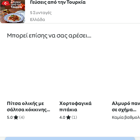
Γεύσεις από την Τουρκία
5 Συνταγές
Ελλάδα
Μπορεί επίσης να σας αρέσει...
Πίτσα ολικής με
Χορτοφαγικά
Αλμυρό παν
σάλτσα κόκκινης
πιτάκια
σε σχήμα
πιπεριάς
χριστουγεν
5.0
(4)
4.0
(1)
Καμία βαθμολ
δέντρου