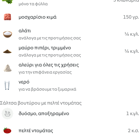
μόνο τα φύλλα
μοσχαρίσιο κιμά
150 γρ.
αλάτι
¼ κ.γλ.
ανάλογα με τις προτιμήσεις σας
μαύρο πιπέρι, τριμμένο
¼ κ.γλ.
ανάλογα με τις προτιμήσεις σας
αλεύρι για όλες τις χρήσεις
για την επιφάνεια εργασίας
νερό
για να βράσουμε τα ζυμαρικά
Σάλτσα βουτύρου με πελτέ ντομάτας
δυόσμο, αποξηραμένο
1 κ.γλ.
πελτέ ντομάτας
2 κ.σ.