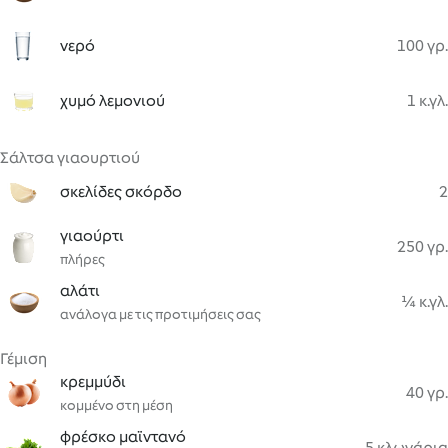
νερό
100 γρ.
χυμό λεμονιού
1 κ.γλ.
Σάλτσα γιαουρτιού
σκελίδες σκόρδο
2
γιαούρτι
250 γρ.
πλήρες
αλάτι
¼ κ.γλ.
ανάλογα με τις προτιμήσεις σας
Γέμιση
κρεμμύδι
40 γρ.
κομμένο στη μέση
φρέσκο μαϊντανό
5 κλωνάρια