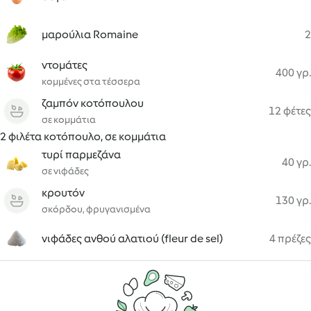
μαρούλια Romaine
2
ντομάτες
400 γρ.
κομμένες στα τέσσερα
ζαμπόν κοτόπουλου
12 φέτες
σε κομμάτια
2 φιλέτα κοτόπουλο, σε κομμάτια
τυρί παρμεζάνα
40 γρ.
σε νιφάδες
κρουτόν
130 γρ.
σκόρδου, φρυγανισμένα
νιφάδες ανθού αλατιού (fleur de sel)
4 πρέζες