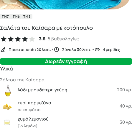
TM7
TM6
TM5
Σαλάτα του Καίσαρα με κοτόπουλο
3.8
5 βαθμολογίες
Προετοιμασία 20 λεπτ.
Σύνολο 30 λεπτ.
4 μερίδες
Δωρεάν εγγραφή
Υλικά
Σάλτσα του Καίσαρα
λάδι με ουδέτερη γεύση
200 γρ.
τυρί παρμεζάνα
40 γρ.
σε κομμάτια
χυμό λεμονιού
30 γρ.
(½ λεμόνι)