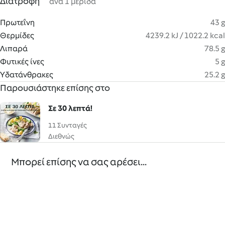
Διατροφή
ανά 1 μερίδα
Πρωτεΐνη
43 g
Θερμίδες
4239.2 kJ / 1022.2 kcal
Λιπαρά
78.5 g
Φυτικές ίνες
5 g
Υδατάνθρακες
25.2 g
Παρουσιάστηκε επίσης στο
Σε 30 λεπτά!
11 Συνταγές
Διεθνώς
Μπορεί επίσης να σας αρέσει...