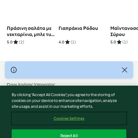
Πράσινη σαλάτα με
Γιαπράκια Ρόδου
Μαϊντανοσ
νεκταρίνια, μπλε τυρί
Σύρου
Stilton και καρύδια
5.0
(2)
4.0
(1)
5.0
(1)
© Πνευματικά Δικαιώματα 2026
Όροι Χρήσης Υπηρεσίας
Πολιτική Απορρήτου
By clicking “Accept All Cookies”, you agree to the storing of
Δήλωση Αποποίησης Ευθύνης
cookies on your device to enhance site navigation, analyze
site usage, and assist in our marketing efforts.
Διαχειριστής ιστοσελίδας
Cookies
Cookies Settings
Περιεχόμενο αναφοράς
Απόσυρση από τη σύμβαση
Reject All