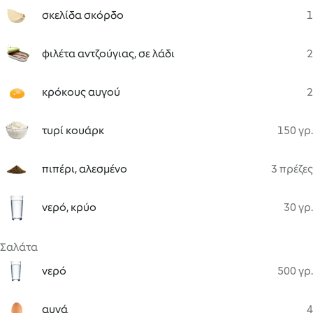
σκελίδα σκόρδο
1
φιλέτα αντζούγιας, σε λάδι
2
κρόκους αυγού
2
τυρί κουάρκ
150 γρ.
πιπέρι, αλεσμένο
3 πρέζες
νερό, κρύο
30 γρ.
Σαλάτα
νερό
500 γρ.
αυγά
4