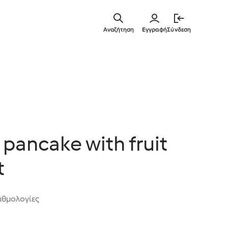
Μετάβασ
στο
Αναζήτηση
Εγγραφή
Σύνδεση
κύριο
περιεχόμ
pancake with fruit
t
αθμολογίες