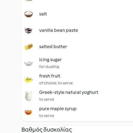
salt
vanilla bean paste
salted butter
icing sugar
for dusting
fresh fruit
of choice, to serve
Greek-style natural yoghurt
to serve
pure maple syrup
to serve
Βαθμός δυσκολίας