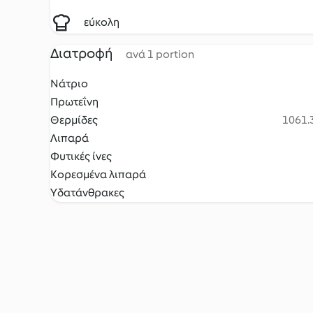
εύκολη
Διατροφή
ανά 1 portion
Νάτριο
Πρωτεΐνη
Θερμίδες
1061.3
Λιπαρά
Φυτικές ίνες
Κορεσμένα λιπαρά
Υδατάνθρακες