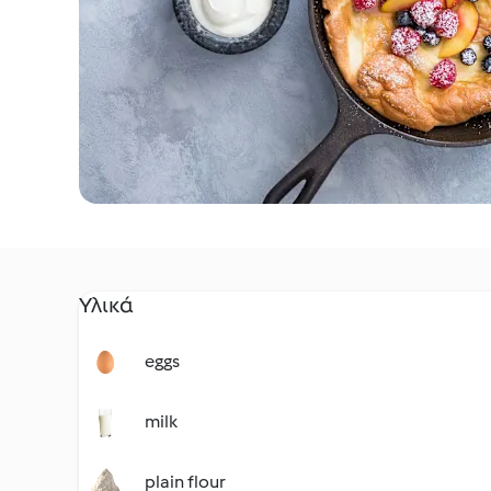
Υλικά
eggs
milk
plain flour