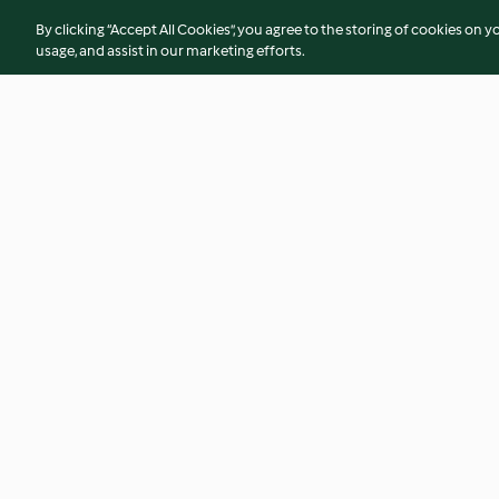
By clicking “Accept All Cookies”, you agree to the storing of cookies on y
usage, and assist in our marketing efforts.
Kedgeree
Apple and whole b
4.6
(31)
4.2
(55)
© Πνευματικά Δικαιώματα 2026
Όροι Χρήσης Υπηρεσίας
Πολιτική Απορρήτου
Απόσυρση από τη σύμβαση
Δήλωση προσβασιμό