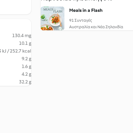
Meals in a Flash
91 Συνταγές
Αυστραλία και Νέα Ζηλανδία
130.4 mg
10.1 g
 kJ / 252.7 kcal
9.2 g
1.6 g
4.2 g
32.2 g