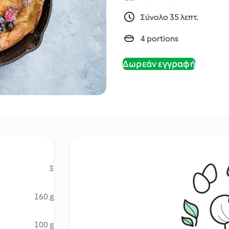
Σύνολο 35 λεπτ.
4 portions
Δωρεάν εγγραφή
3
160 g
100 g