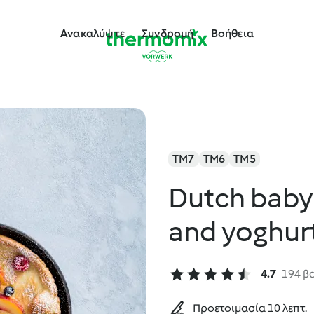
Ανακαλύψτε
Συνδρομή
Βοήθεια
TM7
TM6
TM5
Dutch baby 
and yoghur
4.7
194 β
Προετοιμασία 10 λεπτ.