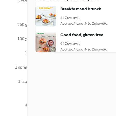
2 tsp
Breakfast and brunch
54 Συνταγές
Αυστραλία και Νέα Ζηλανδία
250 g
Good food, gluten free
100 g
94 Συνταγές
Αυστραλία και Νέα Ζηλανδία
1
1 sprig
1 tsp
4