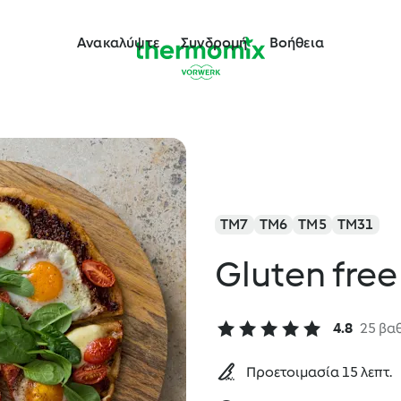
Ανακαλύψτε
Συνδρομή
Βοήθεια
TM7
TM6
TM5
TM31
Gluten free
4.8
25 βα
Προετοιμασία 15 λεπτ.