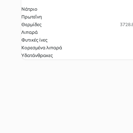
Νάτριο
Πρωτεΐνη
Θερμίδες
3728.8
Λιπαρά
Φυτικές ίνες
Κορεσμένα λιπαρά
Υδατάνθρακες