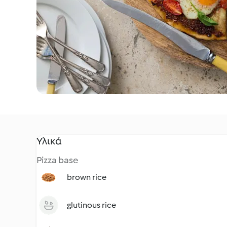
Υλικά
Pizza base
brown rice
glutinous rice