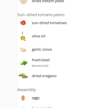
dried instant yeast
Sun-dried tomato pesto
sun-dried tomatoes
olive oil
garlic clove
fresh basil
leaves only
dried oregano
Assembly
eggs