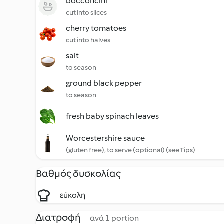
bocconcini
cut into slices
cherry tomatoes
cut into halves
salt
to season
ground black pepper
to season
fresh baby spinach leaves
Worcestershire sauce
(gluten free), to serve (optional) (see Tips)
Βαθμός δυσκολίας
εύκολη
Διατροφή
ανά 1 portion