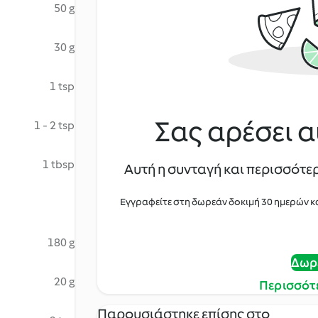
50 g
30 g
1 tsp
Σας αρέσει α
1 - 2 tsp
1 tbsp
Αυτή η συνταγή και περισσότερ
Εγγραφείτε στη δωρεάν δοκιμή 30 ημερών κ
180 g
Δωρ
20 g
Περισσότ
Παρουσιάστηκε επίσης στο