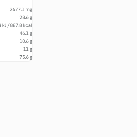
2677.1 mg
28.6 g
 kJ / 887.8 kcal
46.1 g
10.6 g
11 g
75.6 g