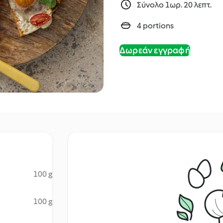
Σύνολο 1ωρ. 20 λεπτ.
4 portions
Δωρεάν εγγραφή
100 g
100 g