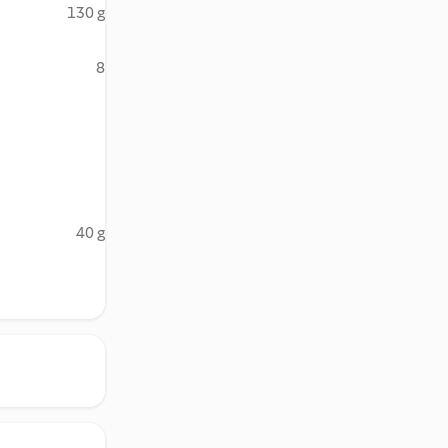
130 g
8
40 g