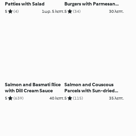
Patties with Salad
Burgers with Parmesan
Courgettes
5
(4)
1ωρ. 5 λεπτ.
5
(34)
30 λεπτ.
Salmon and Basmati Rice
Salmon and Couscous
with Dill Cream Sauce
Parcels with Sun-dried
Tomatoes
5
(639)
40 λεπτ.
5
(115)
35 λεπτ.