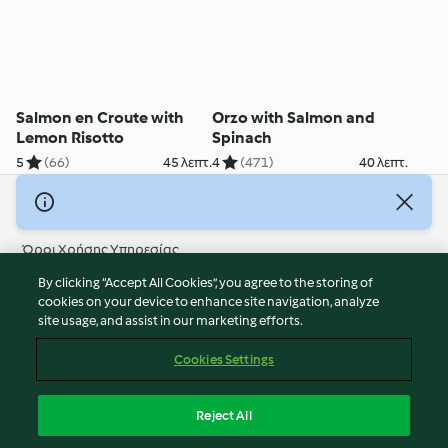
Salmon en Croute with
Orzo with Salmon and
Lemon Risotto
Spinach
5
(66)
45 λεπτ.
4
(471)
40 λεπτ.
© Πνευματικά Δικαιώματα 2026
Όροι Χρήσης Υπηρεσίας
Πολιτική Απορρήτου
By clicking “Accept All Cookies”, you agree to the storing of
Δήλωση Αποποίησης Ευθύνης
cookies on your device to enhance site navigation, analyze
site usage, and assist in our marketing efforts.
Διαχειριστής ιστοσελίδας
Cookies
Cookies Settings
Περιεχόμενο αναφοράς
Απόσυρση από τη σύμβαση
Reject All
Δήλωση προσβασιμότητας