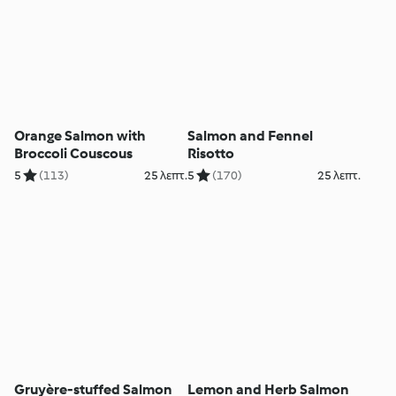
Orange Salmon with
Salmon and Fennel
Broccoli Couscous
Risotto
5
(113)
25 λεπτ.
5
(170)
25 λεπτ.
Gruyère-stuffed Salmon
Lemon and Herb Salmon