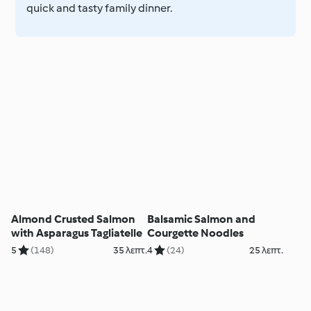
quick and tasty family dinner.
Almond Crusted Salmon
Balsamic Salmon and
with Asparagus Tagliatelle
Courgette Noodles
5
(148)
35 λεπτ.
4
(24)
25 λεπτ.