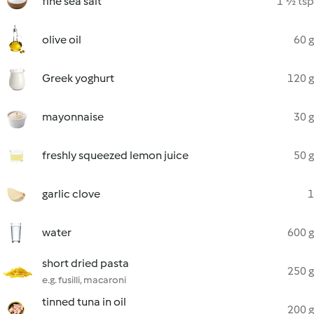
fine sea salt
1 ½ tsp
olive oil
60 g
Greek yoghurt
120 g
mayonnaise
30 g
freshly squeezed lemon juice
50 g
garlic clove
1
water
600 g
short dried pasta
250 g
e.g. fusilli, macaroni
tinned tuna in oil
200 g