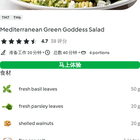
TM7
TM6
Mediterranean Green Goddess Salad
4.7
38 评分
准备工作 20 分钟
总数 40 分钟
4 portions
马上体验
食材
fresh basil leaves
50 g
fresh parsley leaves
20 g
shelled walnuts
20 g