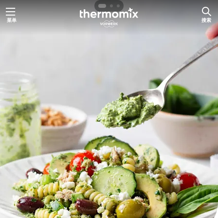
跳
菜单
搜索
至
主
要
内
容