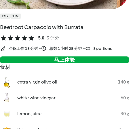
TM7
TM6
Beetroot Carpaccio with Burrata
5.0
3 评分
准备工作 15 分钟
总数 1小时 25 分钟
8 portions
马上体验
食材
extra virgin olive oil
140 g
white wine vinegar
60 g
lemon juice
30 g