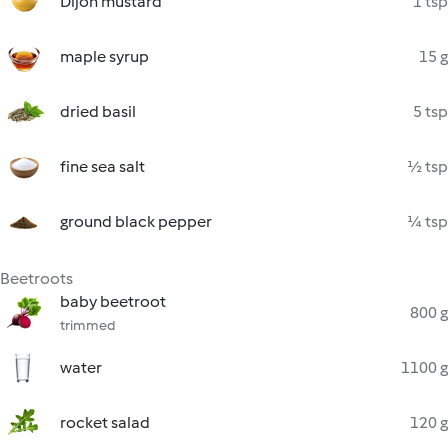
Dijon mustard
1 tsp
maple syrup
15 g
dried basil
5 tsp
fine sea salt
½ tsp
ground black pepper
¼ tsp
Beetroots
baby beetroot
800 g
trimmed
water
1100 g
rocket salad
120 g