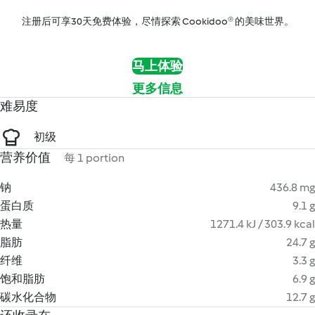
注册后可享30天免费体验，尽情探索 Cookidoo® 的美味世界。
马上体验
更多信息
难易度
初级
营养价值
每 1 portion
钠
436.8 mg
蛋白质
9.1 g
热量
1271.4 kJ / 303.9 kcal
脂肪
24.7 g
纤维
3.3 g
饱和脂肪
6.9 g
碳水化合物
12.7 g