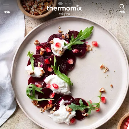
跳
菜单
搜索
至
主
要
内
容