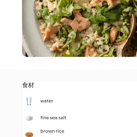
食材
water
fine sea salt
brown rice