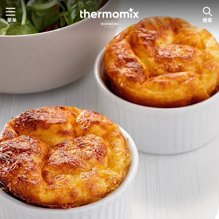
跳
菜单
搜索
至
主
要
内
容