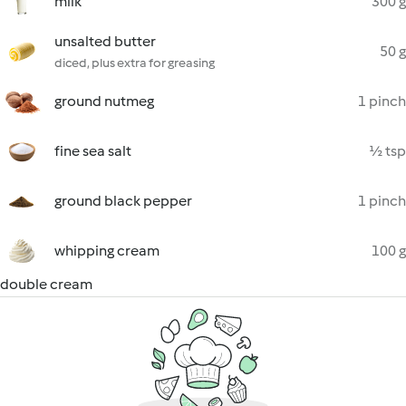
milk
300 g
unsalted butter
50 g
diced, plus extra for greasing
ground nutmeg
1 pinch
fine sea salt
½ tsp
ground black pepper
1 pinch
whipping cream
100 g
double cream