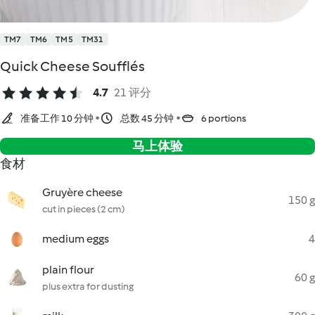
TM7
TM6
TM5
TM31
Quick Cheese Soufflés
4.7
21 评分
准备工作 10 分钟
总数 45 分钟
6 portions
马上体验
食材
Gruyère cheese
150 g
cut in pieces (2 cm)
medium eggs
4
plain flour
60 g
plus extra for dusting