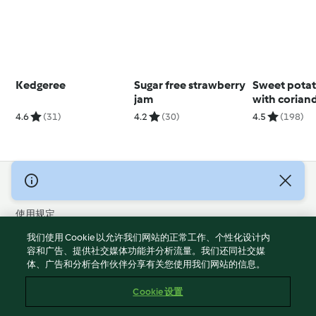
Kedgeree
Sugar free strawberry
Sweet potato
jam
with coriand
sauce
4.6
(31)
4.2
(30)
4.5
(198)
© 版权 2026
使用规定
隐私政策
我们使用 Cookie 以允许我们网站的正常工作、个性化设计内
免责声明
容和广告、提供社交媒体功能并分析流量。我们还同社交媒
体、广告和分析合作伙伴分享有关您使用我们网站的信息。
版本说明
Cookies
Cookie 设置
报告内容