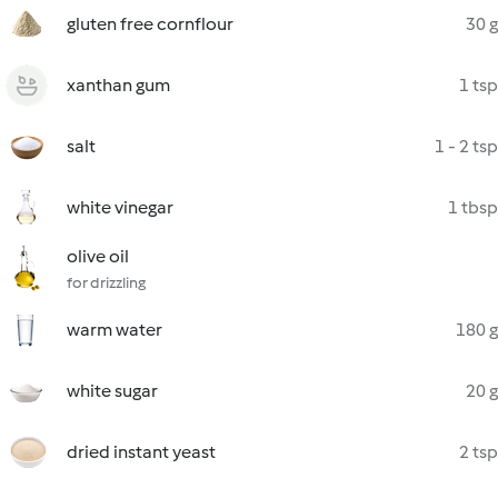
gluten free cornflour
30 g
xanthan gum
1 tsp
salt
1 - 2 tsp
white vinegar
1 tbsp
olive oil
for drizzling
warm water
180 g
white sugar
20 g
dried instant yeast
2 tsp