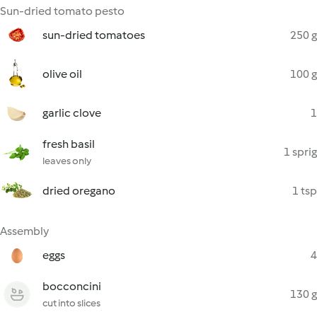
Sun-dried tomato pesto
sun-dried tomatoes
250 g
olive oil
100 g
garlic clove
1
fresh basil
1 sprig
leaves only
dried oregano
1 tsp
Assembly
eggs
4
bocconcini
130 g
cut into slices