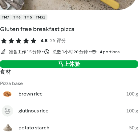
TM7
TM6
TM5
TM31
Gluten free breakfast pizza
4.8
25 评分
准备工作 15 分钟
总数 1小时 20 分钟
4 portions
马上体验
食材
Pizza base
brown rice
100 g
glutinous rice
100 g
potato starch
50 g