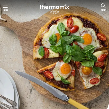
跳
菜单
搜索
至
主
要
内
容