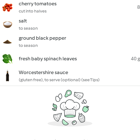
cherry tomatoes
8
cut into halves
salt
to season
ground black pepper
to season
fresh baby spinach leaves
40 g
Worcestershire sauce
(gluten free), to serve (optional) (see Tips)