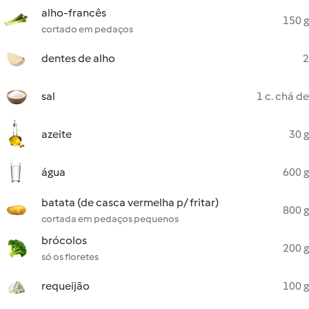
alho-francês
150 g
cortado em pedaços
dentes de alho
2
sal
1 c. chá de
azeite
30 g
água
600 g
batata (de casca vermelha p/ fritar)
800 g
cortada em pedaços pequenos
brócolos
200 g
só os floretes
requeijão
100 g