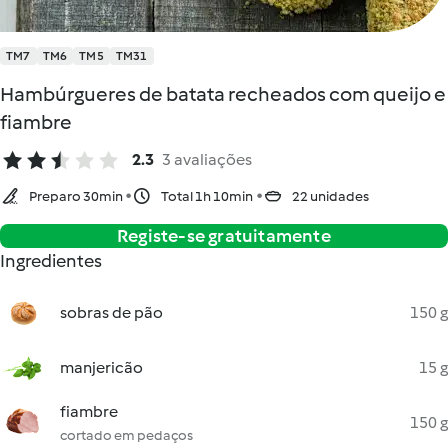
TM7
TM6
TM5
TM31
Hambúrgueres de batata recheados com queijo e
fiambre
2.3
3 avaliações
Preparo 30min
Total 1h 10min
22 unidades
Registe-se gratuitamente
Ingredientes
sobras de pão
150 g
manjericão
15 g
fiambre
150 g
cortado em pedaços