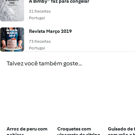
A Bimby® faz para congelar
31 Receitas
Portugal
Revista Março 2019
73 Receitas
Portugal
Talvez você também goste...
Arroz de peru com
Croquetes com
Guisado de 
nabiças
vinagreta de citrinos
com grão e 