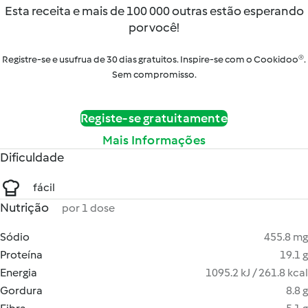
Esta receita e mais de 100 000 outras estão esperando
por você!
Registre-se e usufrua de 30 dias gratuitos. Inspire-se com o Cookidoo®.
Sem compromisso.
Registe-se gratuitamente
Mais Informações
Dificuldade
fácil
Nutrição
por 1 dose
Sódio
455.8 mg
Proteína
19.1 g
Energia
1095.2 kJ / 261.8 kcal
Gordura
8.8 g