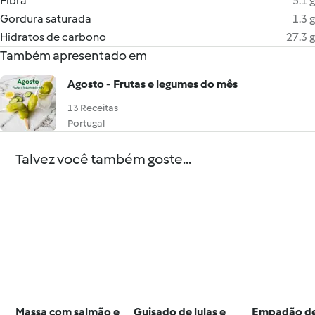
Fibra
5.1 g
Gordura saturada
1.3 g
Hidratos de carbono
27.3 g
Também apresentado em
Agosto - Frutas e legumes do mês
13 Receitas
Portugal
Talvez você também goste...
Massa com salmão e
Guisado de lulas e
Empadão de