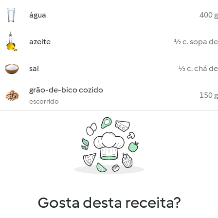
água
400 g
azeite
½ c. sopa de
sal
½ c. chá de
grão-de-bico cozido
150 g
escorrido
Gosta desta receita?