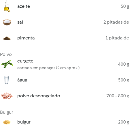
azeite
50 g
sal
2 pitadas de
pimenta
1 pitada de
Polvo
curgete
400 g
cortada em pedaços (2 cm aprox.)
água
500 g
polvo descongelado
700 - 800 g
Bulgur
bulgur
200 g