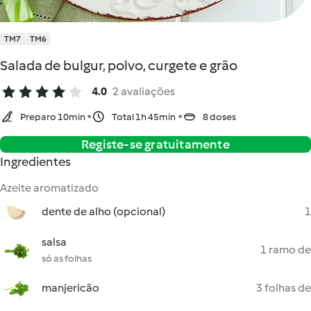
TM7
TM6
Salada de bulgur, polvo, curgete e grão
4.0
2 avaliações
Preparo 10min
Total 1h 45min
8 doses
Registe-se gratuitamente
Ingredientes
Azeite aromatizado
dente de alho (opcional)
1
salsa
1 ramo de
só as folhas
manjericão
3 folhas de