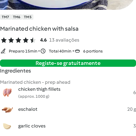
TM7
TM6
TM5
Marinated chicken with salsa
4.6
13 avaliações
Preparo 15min
Total 40min
6 portions
Registe-se gratuitamente
Ingredientes
Marinated chicken - prep ahead
chicken thigh fillets
6
(approx. 1000 g)
eschalot
20 g
garlic cloves
3