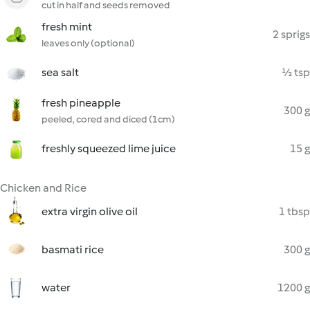
cut in half and seeds removed
fresh mint
2 sprigs
leaves only (optional)
sea salt
½ tsp
fresh pineapple
300 g
peeled, cored and diced (1cm)
freshly squeezed lime juice
15 g
Chicken and Rice
extra virgin olive oil
1 tbsp
basmati rice
300 g
water
1200 g