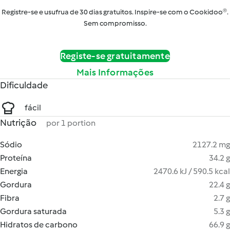
Registre-se e usufrua de 30 dias gratuitos. Inspire-se com o Cookidoo®.
Sem compromisso.
Registe-se gratuitamente
Mais Informações
Dificuldade
fácil
Nutrição
por 1 portion
Sódio
2127.2 mg
Proteína
34.2 g
Energia
2470.6 kJ / 590.5 kcal
Gordura
22.4 g
Fibra
2.7 g
Gordura saturada
5.3 g
Hidratos de carbono
66.9 g