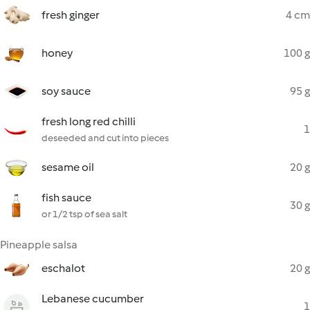
fresh ginger
4 cm
honey
100 g
soy sauce
95 g
fresh long red chilli
1
deseeded and cut into pieces
sesame oil
20 g
fish sauce
30 g
or 1/2 tsp of sea salt
Pineapple salsa
eschalot
20 g
Lebanese cucumber
1