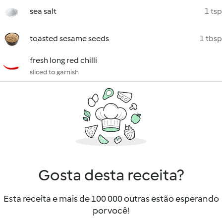
sea salt
1 tsp
toasted sesame seeds
1 tbsp
fresh long red chilli
sliced to garnish
Gosta desta receita?
Esta receita e mais de 100 000 outras estão esperando
por você!