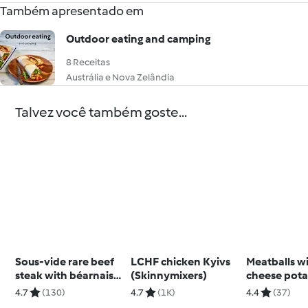
Também apresentado em
Outdoor eating and camping
8 Receitas
Austrália e Nova Zelândia
Talvez você também goste...
Sous-vide rare beef
LCHF chicken Kyivs
Meatballs wit
steak with béarnaise
(Skinnymixers)
cheese pota
sauce
4.7
(130)
4.7
(1K)
4.4
(37)