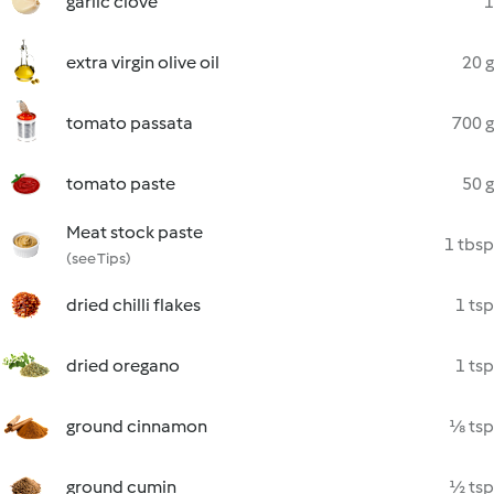
garlic clove
1
extra virgin olive oil
20 g
tomato passata
700 g
tomato paste
50 g
Meat stock paste
1 tbsp
(see Tips)
dried chilli flakes
1 tsp
dried oregano
1 tsp
ground cinnamon
⅛ tsp
ground cumin
½ tsp