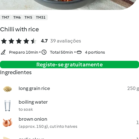
TM7
TM6
TM5
TM31
Chilli with rice
4.7
39 avaliações
Preparo 10min
Total 50min
4 portions
Registe-se gratuitamente
Ingredientes
long grain rice
250 g
boiling water
to soak
brown onion
1
(approx. 150 g), cut into halves