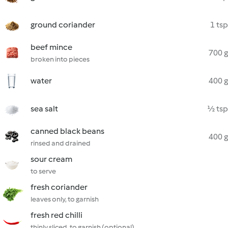
ground coriander
1 tsp
beef mince
700 g
broken into pieces
water
400 g
sea salt
½ tsp
canned black beans
400 g
rinsed and drained
sour cream
to serve
fresh coriander
leaves only, to garnish
fresh red chilli
thinly sliced, to garnish (optional)