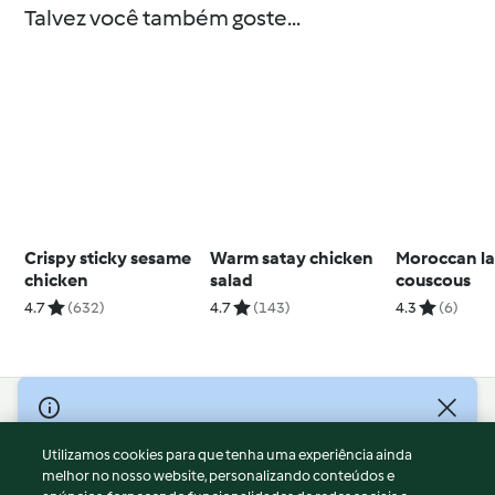
Talvez você também goste...
Crispy sticky sesame
Warm satay chicken
Moroccan l
chicken
salad
couscous
4.7
(632)
4.7
(143)
4.3
(6)
© Copyright 2026
Utilizamos cookies para que tenha uma experiência ainda
Termos de Utilização
melhor no nosso website, personalizando conteúdos e
Aviso sobre Proteção de Dados