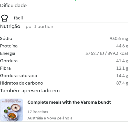
Dificuldade
fácil
Nutrição
por 1 portion
Sódio
930.6 mg
Proteína
44.6 g
Energia
3762.7 kJ / 899.3 kcal
Gordura
41.4 g
Fibra
12.1 g
Gordura saturada
14.4 g
Hidratos de carbono
87.4 g
Também apresentado em
Complete meals with the Varoma bundt
17 Receitas
Austrália e Nova Zelândia