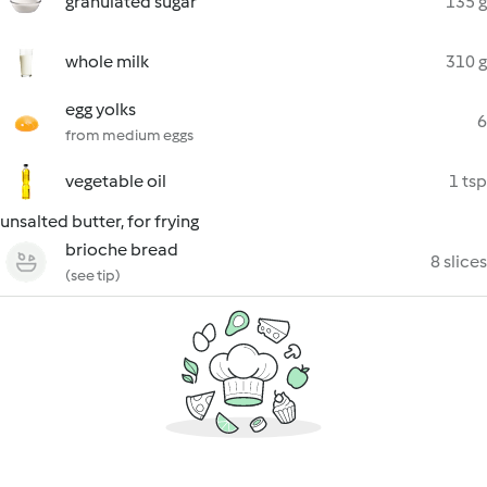
granulated sugar
135 g
whole milk
310 g
egg yolks
6
from medium eggs
vegetable oil
1 tsp
unsalted butter, for frying
brioche bread
8 slices
(see tip)