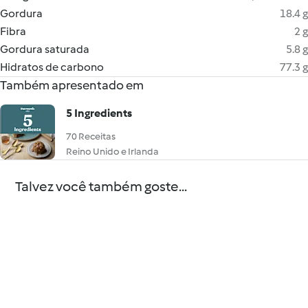
Gordura
18.4 g
Fibra
2 g
Gordura saturada
5.8 g
Hidratos de carbono
77.3 g
Também apresentado em
5 Ingredients
70 Receitas
Reino Unido e Irlanda
Talvez você também goste...