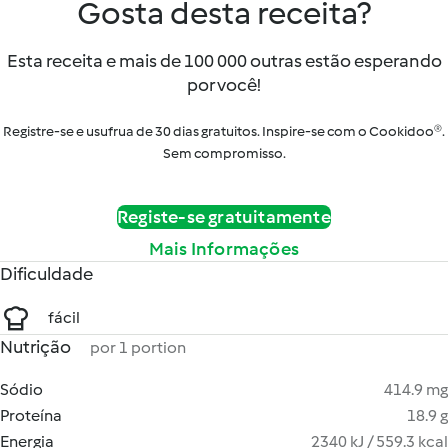
Gosta desta receita?
Esta receita e mais de 100 000 outras estão esperando
por você!
Registre-se e usufrua de 30 dias gratuitos. Inspire-se com o Cookidoo®.
Sem compromisso.
Registe-se gratuitamente
Mais Informações
Dificuldade
fácil
Nutrição
por 1 portion
Sódio
414.9 mg
Proteína
18.9 g
Energia
2340 kJ / 559.3 kcal