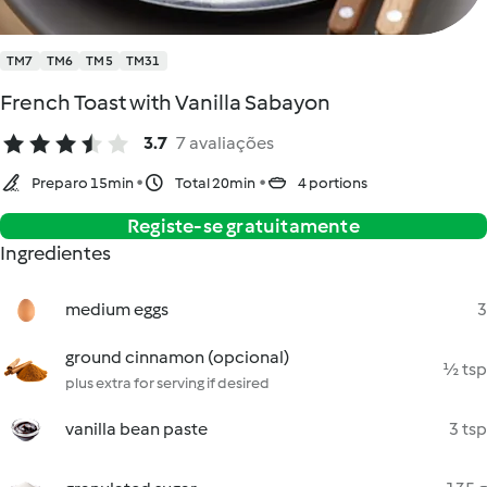
TM7
TM6
TM5
TM31
French Toast with Vanilla Sabayon
3.7
7 avaliações
Preparo 15min
Total 20min
4 portions
Registe-se gratuitamente
Ingredientes
medium eggs
3
ground cinnamon (opcional)
½ tsp
plus extra for serving if desired
vanilla bean paste
3 tsp