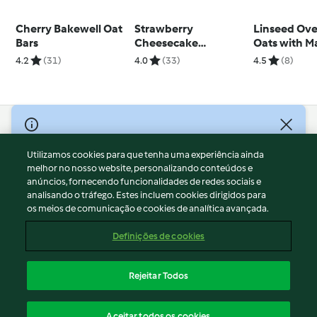
Cherry Bakewell Oat
Strawberry
Linseed Ove
Bars
Cheesecake
Oats with M
Overnight Oats
Yoghurt
4.2
(31)
4.0
(33)
4.5
(8)
© Copyright 2026
Utilizamos cookies para que tenha uma experiência ainda
Termos de Utilização
melhor no nosso website, personalizando conteúdos e
Aviso sobre Proteção de Dados
anúncios, fornecendo funcionalidades de redes sociais e
Aviso
analisando o tráfego. Estes incluem cookies dirigidos para
os meios de comunicação e cookies de analítica avançada.
Apoio legal
Cookies
Definições de cookies
Conteúdo do relatório
Rescisão do contrato
Rejeitar Todos
Declaração de acessibilidade
Português
Aceitar todos os cookies