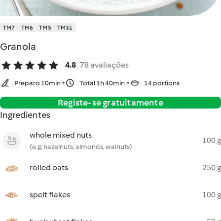
TM7
TM6
TM5
TM31
Granola
4.8
78 avaliações
Preparo 10min
Total 1h 40min
14 portions
Registe-se gratuitamente
Ingredientes
whole mixed nuts
100 g
(e.g. hazelnuts, almonds, walnuts)
rolled oats
250 g
spelt flakes
100 g