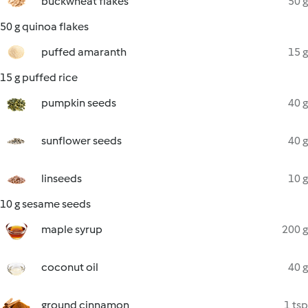
buckwheat flakes
50 g
50 g quinoa flakes
puffed amaranth
15 g
15 g puffed rice
pumpkin seeds
40 g
sunflower seeds
40 g
linseeds
10 g
10 g sesame seeds
maple syrup
200 g
coconut oil
40 g
ground cinnamon
1 tsp