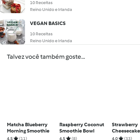
10 Receitas
Reino Unido e Irlanda
VEGAN BASICS
10 Receitas
Reino Unido e Irlanda
Talvez você também goste...
Matcha Blueberry
Raspberry Coconut
Strawberry
Morning Smoothie
Smoothie Bowl
Cheesecak
Overnight O
4.5
(11)
4.5
(8)
4.0
(33)