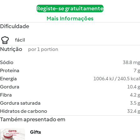
Registe-se gratuitamente
Mais Informações
Dificuldade
fácil
Nutrição
por 1 portion
Sódio
38.8 mg
Proteína
7 g
Energia
1006.4 kJ / 240.5 kcal
Gordura
10.4 g
Fibra
4.2 g
Gordura saturada
3.5 g
Hidratos de carbono
32.4 g
Também apresentado em
Gifts