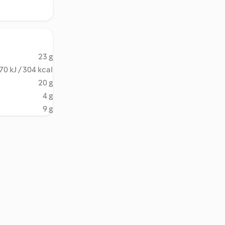
23 g
70 kJ / 304 kcal
20 g
4 g
9 g