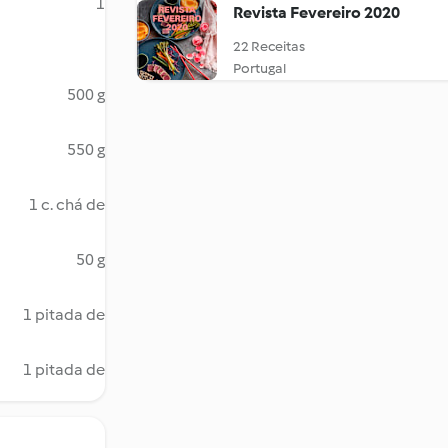
1
Revista Fevereiro 2020
22 Receitas
Portugal
500 g
550 g
1 c. chá de
50 g
1 pitada de
1 pitada de