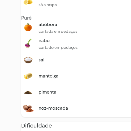
só a raspa
Puré
abóbora
cortada em pedaços
nabo
cortado em pedaços
sal
manteiga
pimenta
noz-moscada
Dificuldade