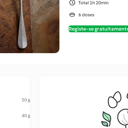
Total 1h 20min
6 doses
Registe-se gratuitament
50 g
40 g