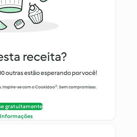
sta receita?
000 outras estão esperando por você!
itos. Inspire-se com o Cookidoo®. Sem compromisso.
se gratuitamente
 Informações