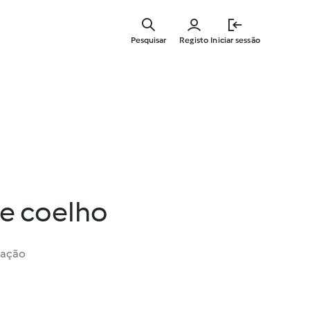
Saltar
para
Pesquisar
Registo
Iniciar sessão
o
conteúdo
principal
e coelho
iação