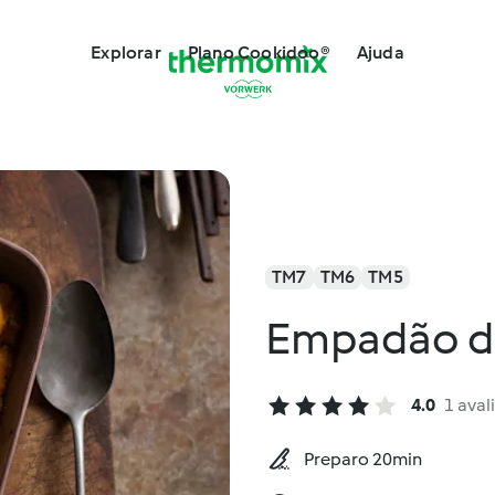
Explorar
Plano Cookidoo®
Ajuda
TM7
TM6
TM5
Empadão d
4.0
1 aval
Preparo 20min