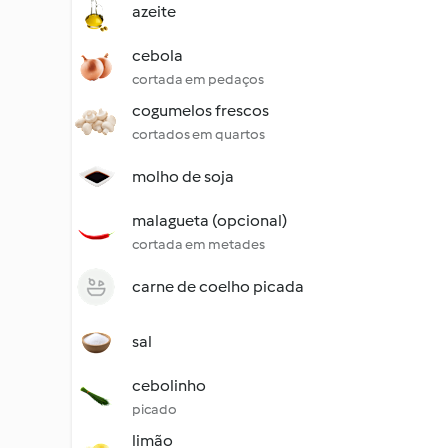
azeite
cebola
cortada em pedaços
cogumelos frescos
cortados em quartos
molho de soja
malagueta (opcional)
cortada em metades
carne de coelho picada
sal
cebolinho
picado
limão