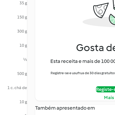
35 g
150 g
300 g
Gosta de
10 g
½
Esta receita e mais de 100 
Registre-se e usufrua de 30 dias gratu
500 g
1 c. chá de
Registe-
Mais
10 g
Também apresentado em