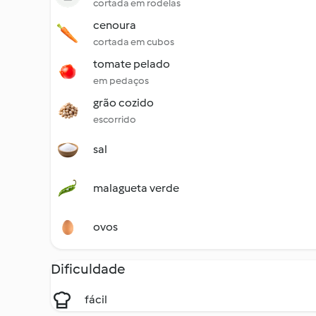
cortada em rodelas
cenoura
cortada em cubos
tomate pelado
em pedaços
grão cozido
escorrido
sal
malagueta verde
ovos
Dificuldade
fácil