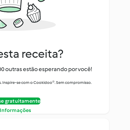
sta receita?
000 outras estão esperando por você!
itos. Inspire-se com o Cookidoo®. Sem compromisso.
se gratuitamente
 Informações