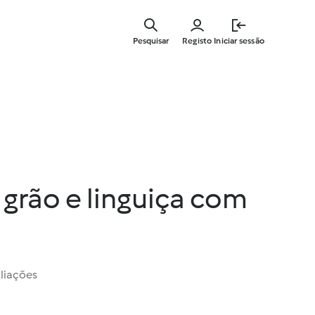
Saltar
para
Pesquisar
Registo
Iniciar sessão
o
conteúdo
principal
grão e linguiça com
liações