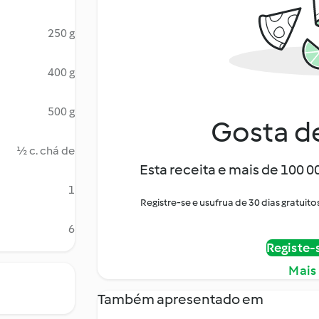
250 g
400 g
500 g
Gosta de
½ c. chá de
Esta receita e mais de 100 
1
Registre-se e usufrua de 30 dias gratu
6
Registe-
Mais
Também apresentado em