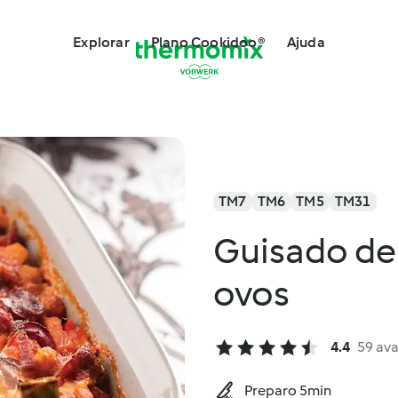
Explorar
Plano Cookidoo®
Ajuda
TM7
TM6
TM5
TM31
Guisado de 
ovos
4.4
59 ava
Preparo 5min