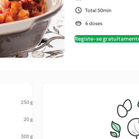
Total 50min
6 doses
Registe-se gratuitament
250 g
20 g
300 g