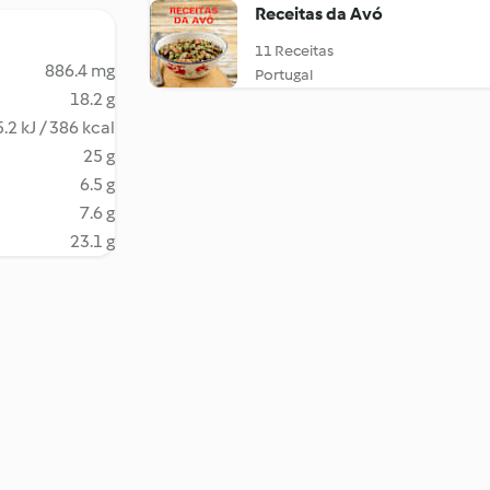
Receitas da Avó
11 Receitas
886.4 mg
Portugal
18.2 g
.2 kJ / 386 kcal
25 g
6.5 g
7.6 g
23.1 g