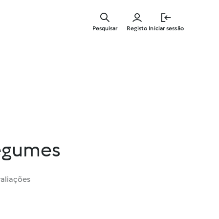
Saltar
para
Pesquisar
Registo
Iniciar sessão
o
conteúdo
principal
egumes
valiações