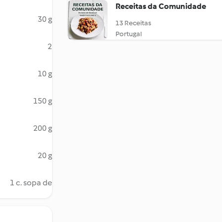
Receitas da Comunidade
30 g
13 Receitas
Portugal
2
10 g
150 g
200 g
20 g
1 c. sopa de