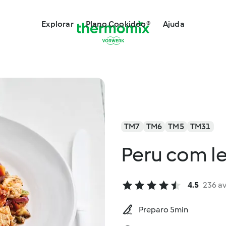
Explorar
Plano Cookidoo®
Ajuda
TM7
TM6
TM5
TM31
Peru com l
4.5
236 a
Preparo 5min