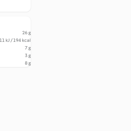
26 g
11 kJ / 194 kcal
7 g
3 g
8 g