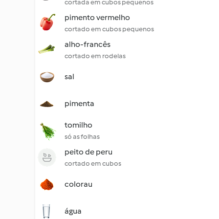
cortada em cubos pequenos
pimento vermelho
cortado em cubos pequenos
alho-francês
cortado em rodelas
sal
pimenta
tomilho
só as folhas
peito de peru
cortado em cubos
colorau
água