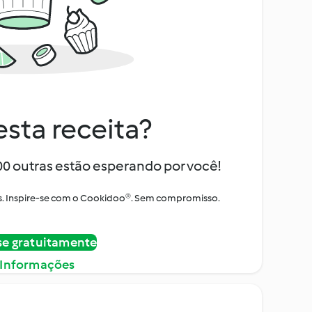
sta receita?
000 outras estão esperando por você!
itos. Inspire-se com o Cookidoo®. Sem compromisso.
se gratuitamente
 Informações