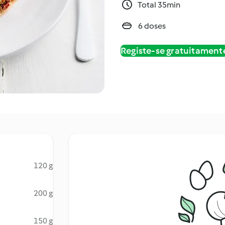
Total 35min
6 doses
Registe-se gratuitament
120 g
200 g
150 g