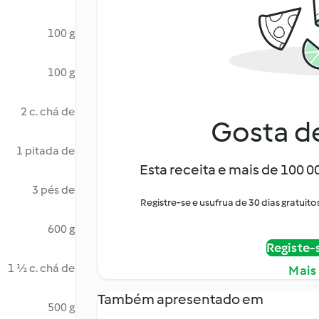
100 g
100 g
2 c. chá de
Gosta de
1 pitada de
Esta receita e mais de 100 
3 pés de
Registre-se e usufrua de 30 dias gratu
600 g
Registe-
1 ½ c. chá de
Mais
Também apresentado em
500 g