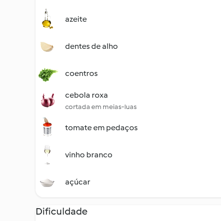
azeite
dentes de alho
coentros
cebola roxa
cortada em meias-luas
tomate em pedaços
vinho branco
açúcar
Dificuldade