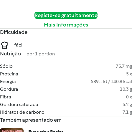
Registe-se gratuitamente
Mais Informações
Dificuldade
fácil
Nutrição
por 1 portion
Sódio
75.7 mg
Proteína
5 g
Energia
589.1 kJ / 140.8 kcal
Gordura
10.3 g
Fibra
0 g
Gordura saturada
5.2 g
Hidratos de carbono
7.1 g
Também apresentado em
Everyday Basics