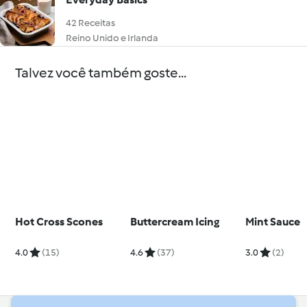
42 Receitas
Reino Unido e Irlanda
Talvez você também goste...
Hot Cross Scones
Buttercream Icing
Mint Sauce
4.0
(15)
4.6
(37)
3.0
(2)