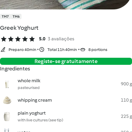
TM7
TM6
Greek Yoghurt
5.0
3 avaliações
Preparo 40min
Total 11h 40min
8 portions
Registe-se gratuitamente
Ingredientes
whole milk
900 g
pasteurised
whipping cream
110 g
plain yoghurt
225 g
with live cultures (see tip)