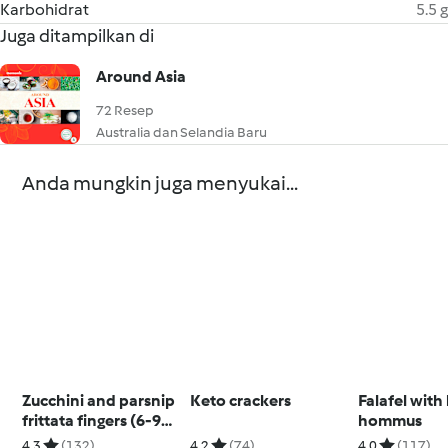
Karbohidrat
5.5 g
Juga ditampilkan di
Around Asia
72 Resep
Australia dan Selandia Baru
Anda mungkin juga menyukai...
Zucchini and parsnip
Keto crackers
Falafel with
frittata fingers (6-9
hommus
months)
4.3
(132)
4.2
(74)
4.0
(117)