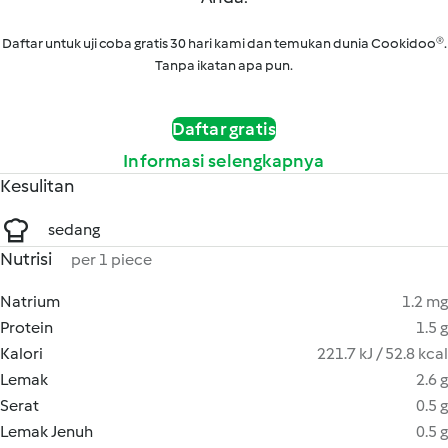
Daftar untuk uji coba gratis 30 hari kami dan temukan dunia Cookidoo®.
Tanpa ikatan apa pun.
Daftar gratis
Informasi selengkapnya
Kesulitan
sedang
Nutrisi
per 1 piece
Natrium
1.2 mg
Protein
1.5 g
Kalori
221.7 kJ / 52.8 kcal
Lemak
2.6 g
Serat
0.5 g
Lemak Jenuh
0.5 g