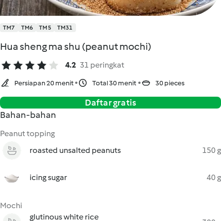
TM7
TM6
TM5
TM31
Hua sheng ma shu (peanut mochi)
4.2
31 peringkat
Persiapan 20 menit
Total 30 menit
30 pieces
Daftar gratis
Bahan-bahan
Peanut topping
roasted unsalted peanuts
150 g
icing sugar
40 g
Mochi
glutinous white rice