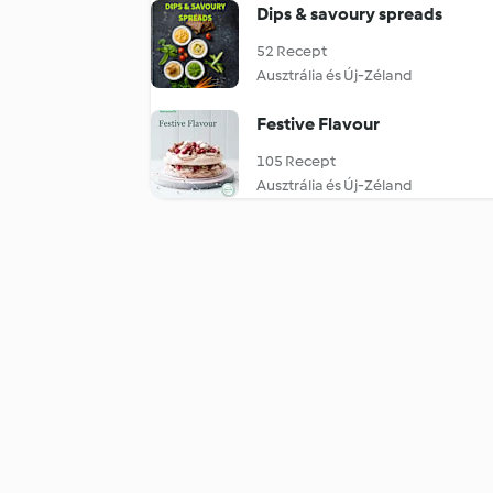
Dips & savoury spreads
52 Recept
Ausztrália és Új-Zéland
Festive Flavour
105 Recept
Ausztrália és Új-Zéland