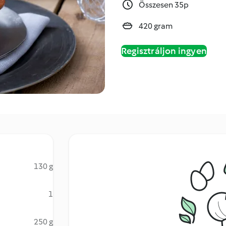
Összesen 35p
420 gram
Regisztráljon ingyen
130 g
1
250 g