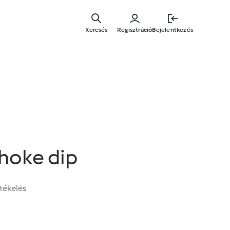
Ugrás
a
Keresés
Regisztráció
Bejelentkezés
fő
tartalomr
hoke dip
tékelés