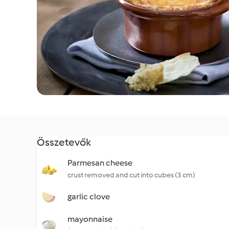
Összetevők
Parmesan cheese
crust removed and cut into cubes (3 cm)
garlic clove
mayonnaise