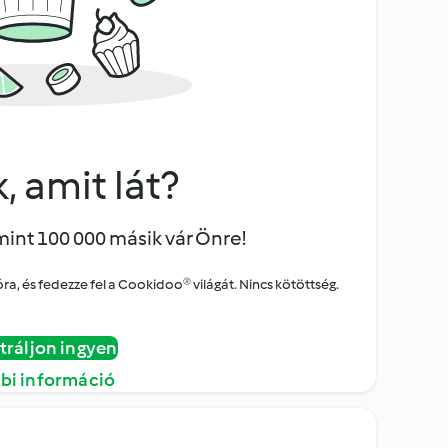
, amit lát?
mint 100 000 másik vár Önre!
a, és fedezze fel a Cookidoo® világát. Nincs kötöttség.
tráljon ingyen
bi információ