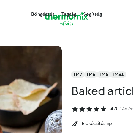
Böngészés
Tagság
Segítség
TM7
TM6
TM5
TM31
Baked artic
4.8
146 ér
Előkészítés 5p