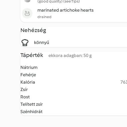
(good quality) (see Tips)
marinated artichoke hearts
drained
Nehézség
könnyű
Tápérték
ekkora adagban: 50 g
Nátrium
Fehérje
Kalória
761
Zsír
Rost
Telített zsír
Szénhidrát