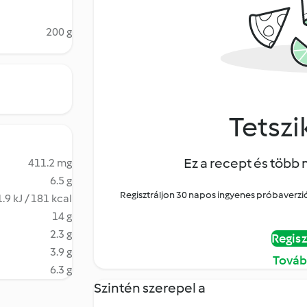
200 g
Tetszik
Ez a recept és több 
411.2 mg
6.5 g
Regisztráljon 30 napos ingyenes próbaverziór
.9 kJ / 181 kcal
14 g
2.3 g
Regisz
3.9 g
Továb
6.3 g
Szintén szerepel a