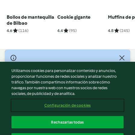
Bollos de mantequilla
Cookie gigante
Muffins de 
de Bilbao
4.6
(116)
4.4
(95)
4.8
(245)
© Copyright 2026
Utilizamos cookies para personalizar contenido y anuncios,
Términos de uso
proporcionar funciones de redes sociales y analizar nuestro
Política de privacidad
tráfico. También compartimos información sobre cómo
Aviso legal
navegas por nuestra web con nuestros socios de redes
sociales, de publicidad y de analítica.
Información legal
Cookies
Configuración de cookies
Reportar contenido
Cancelar suscripción
Rechazarlas todas
Declaración de accesibilidad