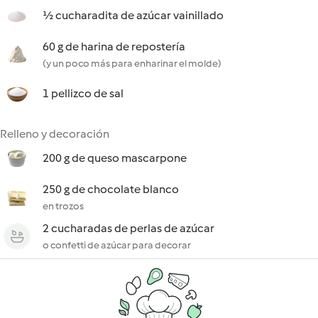
½ cucharadita de azúcar vainillado
60 g de harina de repostería
(y un poco más para enharinar el molde)
1 pellizco de sal
Relleno y decoración
200 g de queso mascarpone
250 g de chocolate blanco
en trozos
2 cucharadas de perlas de azúcar
o confetti de azúcar para decorar