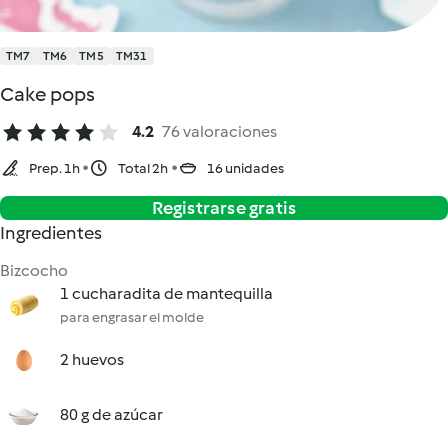
TM7
TM6
TM5
TM31
Cake pops
4.2
76 valoraciones
Prep. 1h
Total 2h
16 unidades
Registrarse gratis
Ingredientes
Bizcocho
1 cucharadita de mantequilla
para engrasar el molde
2 huevos
80 g de azúcar