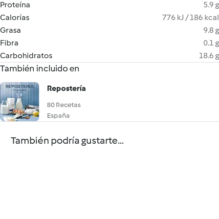
Proteína
5.9 g
Calorías
776 kJ / 186 kcal
Grasa
9.8 g
Fibra
0.1 g
Carbohidratos
18.6 g
También incluido en
Repostería
80 Recetas
España
También podría gustarte...