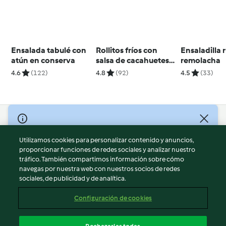
Ensalada tabulé con
Rollitos fríos con
Ensaladilla 
atún en conserva
salsa de cacahuetes
remolacha
(Goi cuon) - Vietnam
4.6
(122)
4.8
(92)
4.5
(33)
© Copyright 2026
Utilizamos cookies para personalizar contenido y anuncios,
Términos de uso
proporcionar funciones de redes sociales y analizar nuestro
Política de privacidad
tráfico. También compartimos información sobre cómo
Aviso legal
navegas por nuestra web con nuestros socios de redes
sociales, de publicidad y de analítica.
Información legal
Cookies
Configuración de cookies
Reportar contenido
Cancelar suscripción