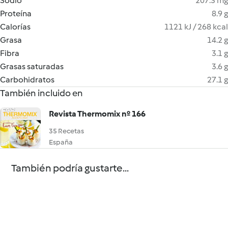
Sodio
207.3 mg
Proteína
8.9 g
Calorías
1121 kJ / 268 kcal
Grasa
14.2 g
Fibra
3.1 g
Grasas saturadas
3.6 g
Carbohidratos
27.1 g
También incluido en
Revista Thermomix nº 166
35 Recetas
España
También podría gustarte...