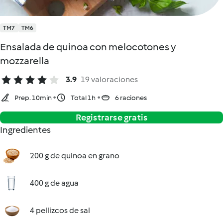
TM7
TM6
Ensalada de quinoa con melocotones y
mozzarella
3.9
19 valoraciones
Prep. 10min
Total 1h
6 raciones
Registrarse gratis
Ingredientes
200 g de quinoa en grano
400 g de agua
4 pellizcos de sal