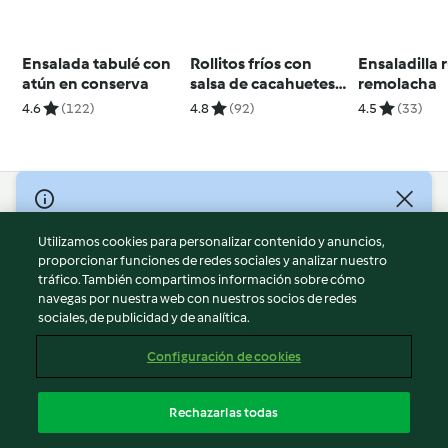
Ensalada tabulé con
Rollitos fríos con
Ensaladilla 
atún en conserva
salsa de cacahuetes
remolacha
(Goi cuon) - Vietnam
4.6
(122)
4.8
(92)
4.5
(33)
© Copyright 2026
Utilizamos cookies para personalizar contenido y anuncios,
Términos de uso
proporcionar funciones de redes sociales y analizar nuestro
Política de privacidad
tráfico. También compartimos información sobre cómo
Aviso legal
navegas por nuestra web con nuestros socios de redes
sociales, de publicidad y de analítica.
Información legal
Cookies
Configuración de cookies
Reportar contenido
Cancelar suscripción
Rechazarlas todas
Declaración de accesibilidad