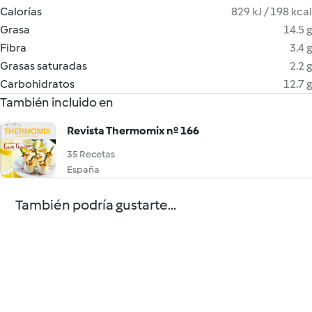
Calorías
829 kJ / 198 kcal
Grasa
14.5 g
Fibra
3.4 g
Grasas saturadas
2.2 g
Carbohidratos
12.7 g
También incluido en
Revista Thermomix nº 166
35 Recetas
España
También podría gustarte...