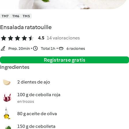
TM7
TM6
TM5
Ensalada ratatouille
4.5
14 valoraciones
Prep. 20min
Total 1h
6 raciones
Registrarse gratis
Ingredientes
2 dientes de ajo
100 g de cebolla roja
en trozos
80 g aceite de oliva
150 g de cebolleta