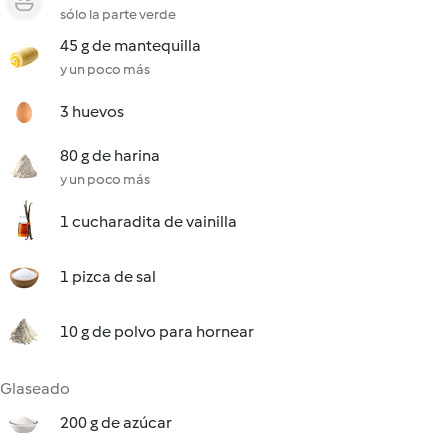
sólo la parte verde
45 g de mantequilla
y un poco más
3 huevos
80 g de harina
y un poco más
1 cucharadita de vainilla
1 pizca de sal
10 g de polvo para hornear
Glaseado
200 g de azúcar