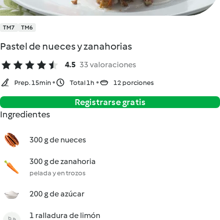
TM7
TM6
Pastel de nueces y zanahorias
4.5
33 valoraciones
Prep. 15min
Total 1h
12 porciones
Registrarse gratis
Ingredientes
300 g de nueces
300 g de zanahoria
pelada y en trozos
200 g de azúcar
1 ralladura de limón