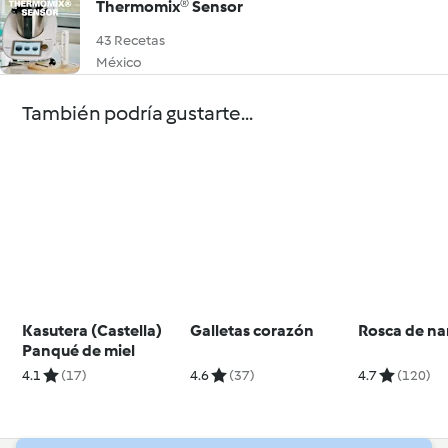
Thermomix® Sensor
43 Recetas
México
También podría gustarte...
Kasutera (Castella)
Galletas corazón
Rosca de na
Panqué de miel
4.1
(17)
4.6
(37)
4.7
(120)