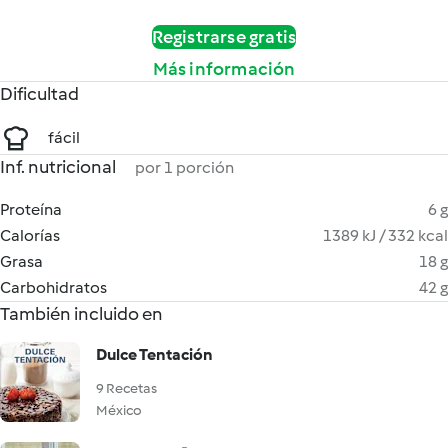
Registrarse gratis
Más información
Dificultad
fácil
Inf. nutricional
por 1 porción
Proteína
6 g
Calorías
1389 kJ / 332 kcal
Grasa
18 g
Carbohidratos
42 g
También incluido en
Dulce Tentación
9 Recetas
México