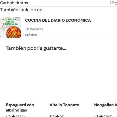
Carbohidratos
22 g
También incluido en
COCINA DEL DIARIO ECONÓMICA
10 Recetas
México
También podría gustarte...
Espaguetti con
Vitello Tonnato
Mongolian 
albóndigas
4.2
(164)
5.0
(6)
4.5
(294)