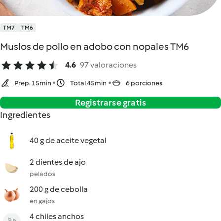
TM7
TM6
Muslos de pollo en adobo con nopales TM6
4.6
97 valoraciones
Prep. 15min
Total 45min
6 porciones
Registrarse gratis
Ingredientes
40 g de aceite vegetal
2 dientes de ajo
pelados
200 g de cebolla
en gajos
4 chiles anchos