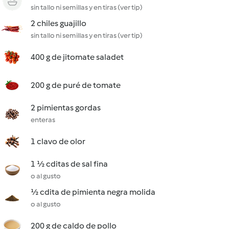
sin tallo ni semillas y en tiras (ver tip)
2 chiles guajillo
sin tallo ni semillas y en tiras (ver tip)
400 g de jitomate saladet
200 g de puré de tomate
2 pimientas gordas
enteras
1 clavo de olor
1 ½ cditas de sal fina
o al gusto
½ cdita de pimienta negra molida
o al gusto
200 g de caldo de pollo