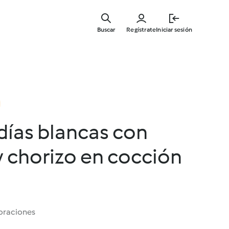
Ir
al
Buscar
Regístrate
Iniciar sesión
contenid
principal
días blancas con
 chorizo en cocción
oraciones