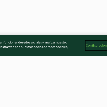
r funciones de redes sociales y analizar nuestro
Configuración
stra web con nuestros socios de redes sociales,
chalotas y
Salmón con brócoli y salsa de
Crêpes de espin
mostaza
de farsa de poll
4.5
(11)
4.6
(30)