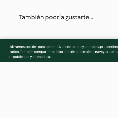
También podría gustarte...
Utilizamos cookies para personalizar contenido y anuncios, proporciona
tráfico. También compartimos información sobre cómo navegas por nue
de publicidad y de analítica.
Brócoli dorado con salsa de
Judías verdes con 
atún
champiñones
4.4
(200)
4.0
(48)