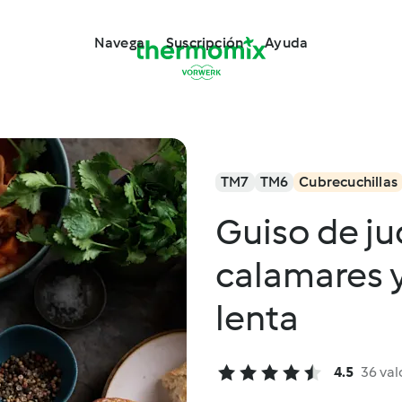
Navega
Suscripción
Ayuda
TM7
TM6
Cubrecuchillas
Guiso de ju
calamares y
lenta
4.5
36 val