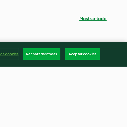
Mostrar todo
 de cookies
Rechazarlas todas
Aceptar cookies
acas rellenas
Huevos a la florentina
o
4.6
(133)