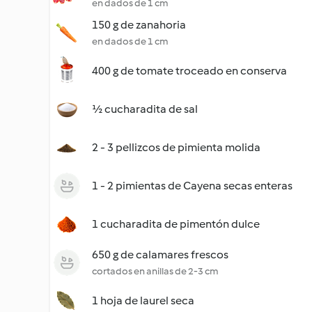
en dados de 1 cm
150 g de zanahoria
en dados de 1 cm
400 g de tomate troceado en conserva
½ cucharadita de sal
2 - 3 pellizcos de pimienta molida
1 - 2 pimientas de Cayena secas enteras
1 cucharadita de pimentón dulce
650 g de calamares frescos
cortados en anillas de 2-3 cm
1 hoja de laurel seca