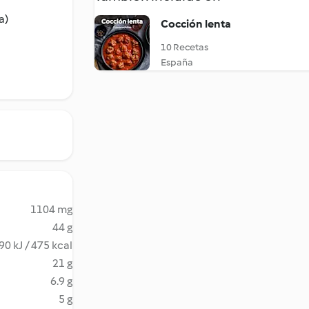
a)
Cocción lenta
10 Recetas
España
1104 mg
44 g
90 kJ / 475 kcal
21 g
6.9 g
5 g