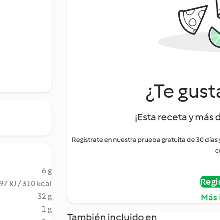
¿Te gust
¡Esta receta y más 
Regístrate en nuestra prueba gratuita de 30 días
c
6 g
Regi
97 kJ / 310 kcal
32 g
Más 
1 g
También incluido en