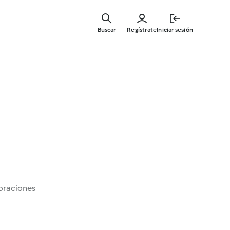
Ir
al
Buscar
Regístrate
Iniciar sesión
contenid
principal
oraciones