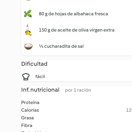
80 g de hojas de albahaca fresca
150 g de aceite de oliva virgen extra
½ cucharadita de sal
Dificultad
fácil
Inf. nutricional
por 1 ración
Proteína
Calorías
12
Grasa
Fibra