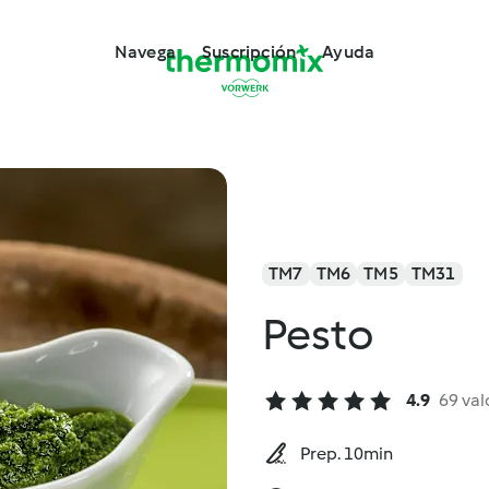
Navega
Suscripción
Ayuda
TM7
TM6
TM5
TM31
Pesto
4.9
69 val
Prep. 10min