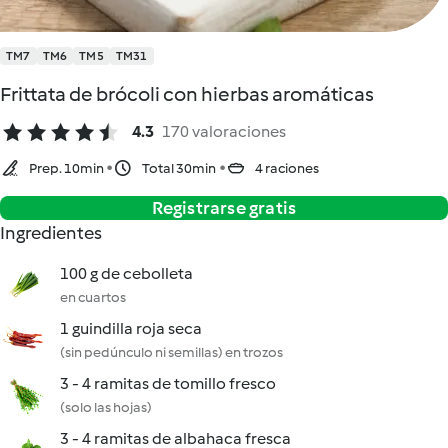
TM7
TM6
TM5
TM31
Frittata de brócoli con hierbas aromáticas
4.3
170 valoraciones
Prep. 10min
Total 30min
4 raciones
Registrarse gratis
Ingredientes
100 g de cebolleta
en cuartos
1 guindilla roja seca
(sin pedúnculo ni semillas) en trozos
3 - 4 ramitas de tomillo fresco
(solo las hojas)
3 - 4 ramitas de albahaca fresca