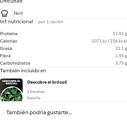
Dificultad
fácil
Inf. nutricional
por 1 ración
Proteína
12.91 g
Calorías
1071 kJ / 256 kcal
Grasa
21.1 g
Fibra
1.95 g
Carbohidratos
3.73 g
También incluido en
Descubre el brócoli
5 Recetas
España
También podría gustarte...