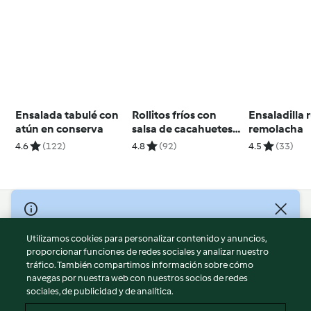
Ensalada tabulé con
Rollitos fríos con
Ensaladilla 
atún en conserva
salsa de cacahuetes
remolacha
(Goi cuon) - Vietnam
4.6
(122)
4.8
(92)
4.5
(33)
© Copyright 2026
Utilizamos cookies para personalizar contenido y anuncios,
Términos de uso
proporcionar funciones de redes sociales y analizar nuestro
Política de privacidad
tráfico. También compartimos información sobre cómo
Aviso legal
navegas por nuestra web con nuestros socios de redes
sociales, de publicidad y de analítica.
Información legal