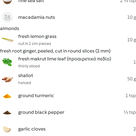
fine sea salt
2 ½ tsp
macadamia nuts
10 g
almonds
fresh lemon grass
10 g
cut in 1 cm pieces
fresh root ginger, peeled, cut in round slices (2 mm)
fresh makrut lime leaf (προαιρετικό πεδίο)
1
thinly sliced
shallot
50 g
halved
ground turmeric
1 tsp
ground black pepper
½ tsp
garlic cloves
2