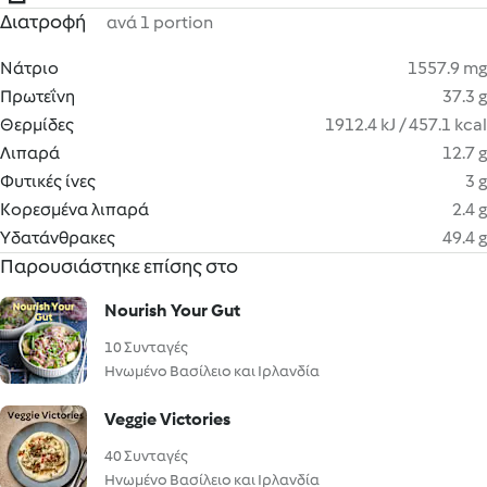
Διατροφή
ανά 1 portion
Νάτριο
1557.9 mg
Πρωτεΐνη
37.3 g
Θερμίδες
1912.4 kJ / 457.1 kcal
Λιπαρά
12.7 g
Φυτικές ίνες
3 g
Κορεσμένα λιπαρά
2.4 g
Υδατάνθρακες
49.4 g
Παρουσιάστηκε επίσης στο
Nourish Your Gut
10 Συνταγές
Ηνωμένο Βασίλειο και Ιρλανδία
Veggie Victories
40 Συνταγές
Ηνωμένο Βασίλειο και Ιρλανδία