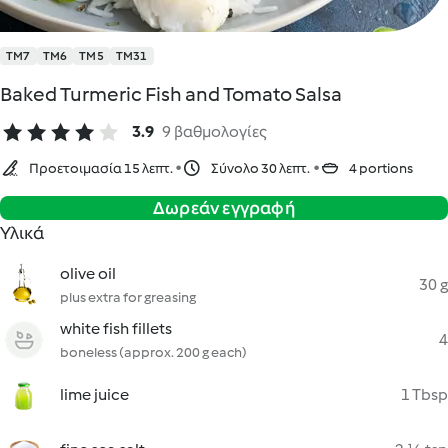
TM7
TM6
TM5
TM31
Baked Turmeric Fish and Tomato Salsa
3.9
9 βαθμολογίες
Προετοιμασία 15 λεπτ.
Σύνολο 30 λεπτ.
4 portions
Δωρεάν εγγραφή
Υλικά
olive oil
30 g
plus extra for greasing
white fish fillets
4
boneless (approx. 200 g each)
lime juice
1 Tbsp