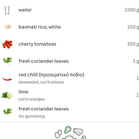
water
1000 g
basmati rice, white
200 g
cherry tomatoes
300 g
fresh coriander leaves
5 g
red chilli (προαιρετικό πεδίο)
1
deseeded, cut in pieces
lime
1
cut in wedges
fresh coriander leaves
for garnishing