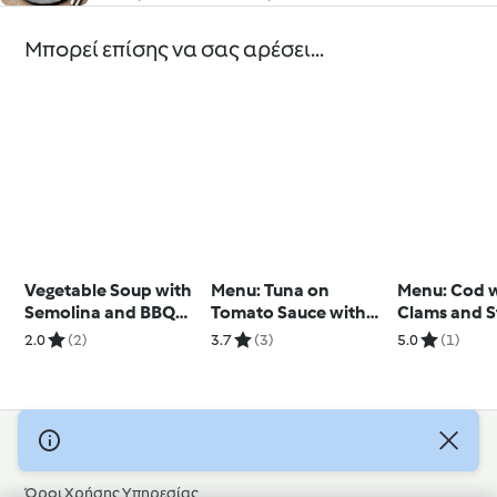
Μπορεί επίσης να σας αρέσει...
Vegetable Soup with
Menu: Tuna on
Menu: Cod 
Semolina and BBQ
Tomato Sauce with
Clams and S
Pulled Chicken Rolls
Rice; Peaches and
Sweet Potat
2.0
(2)
3.7
(3)
5.0
(1)
Cream Dessert
Chocolate P
© Πνευματικά Δικαιώματα 2026
Όροι Χρήσης Υπηρεσίας