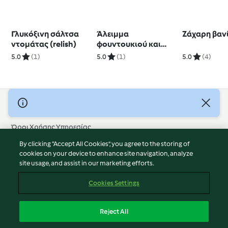
Γλυκόξινη σάλτσα
Άλειμμα
Ζάχαρη βαν
ντομάτας (relish)
φουντουκιού και
μαύρης σοκολάτας
5.0
(1)
5.0
(1)
5.0
(4)
με χουρμάδες
(φοινίκια)
© Πνευματικά Δικαιώματα 2026
Όροι Χρήσης Υπηρεσίας
Πολιτική Απορρήτου
By clicking “Accept All Cookies”, you agree to the storing of
Δήλωση Αποποίησης Ευθύνης
cookies on your device to enhance site navigation, analyze
site usage, and assist in our marketing efforts.
Διαχειριστής ιστοσελίδας
Cookies
Cookies Settings
Περιεχόμενο αναφοράς
Απόσυρση από τη σύμβαση
Reject All
Δήλωση προσβασιμότητας