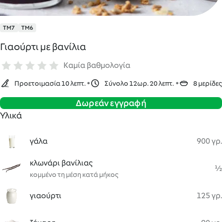
TM7
TM6
Γιαούρτι με βανίλια
Καμία βαθμολογία
Προετοιμασία 10 λεπτ.
Σύνολο 12ωρ. 20 λεπτ.
8 μερίδες
Δωρεάν εγγραφή
Υλικά
γάλα
900 γρ.
κλωνάρι βανίλιας
½
κομμένο τη μέση κατά μήκος
γιαούρτι
125 γρ.