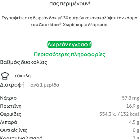
σας περιμένουν!
Εγγραφείτε στη δωρεάν δοκιμή 30 ημερών και ανακαλύψτε τον κόσμο
του Cookidoo®. Χωρίς καμία δέσμευση.
Δωρεάν εγγραφή
Περισσότερες πληροφορίες
Βαθμός δυσκολίας
εύκολη
Διατροφή
ανά 1 μερίδα
Νάτριο
57.8 mg
Πρωτεΐνη
16.9 g
Θερμίδες
554.3 kJ / 132 kcal
Λιπαρά
4.5 g
Φυτικές ίνες
0 g
Κορεσμένα λιπαρά
3 g