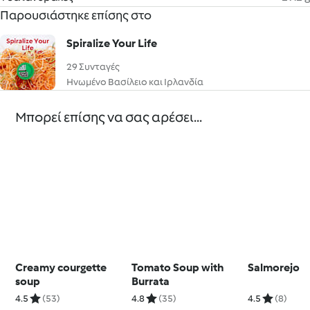
Παρουσιάστηκε επίσης στο
Spiralize Your Life
29 Συνταγές
Ηνωμένο Βασίλειο και Ιρλανδία
Μπορεί επίσης να σας αρέσει...
Creamy courgette
Tomato Soup with
Salmorejo
soup
Burrata
4.5
(53)
4.8
(35)
4.5
(8)