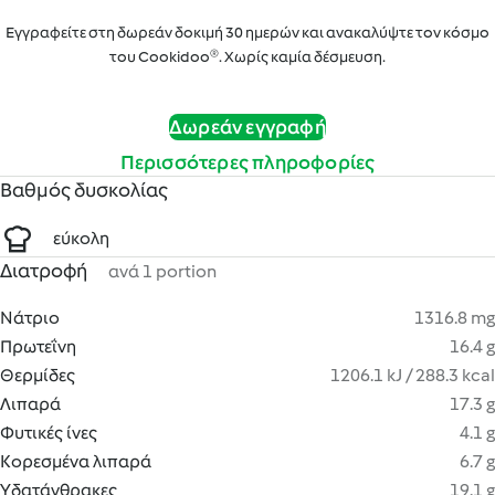
Εγγραφείτε στη δωρεάν δοκιμή 30 ημερών και ανακαλύψτε τον κόσμο
του Cookidoo®. Χωρίς καμία δέσμευση.
Δωρεάν εγγραφή
Περισσότερες πληροφορίες
Βαθμός δυσκολίας
εύκολη
Διατροφή
ανά 1 portion
Νάτριο
1316.8 mg
Πρωτεΐνη
16.4 g
Θερμίδες
1206.1 kJ / 288.3 kcal
Λιπαρά
17.3 g
Φυτικές ίνες
4.1 g
Κορεσμένα λιπαρά
6.7 g
Υδατάνθρακες
19.1 g