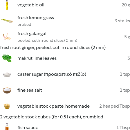
vegetable oil
20 g
fresh lemon grass
3 stalks
bruised
fresh galangal
5 g
peeled, cut in round slices (2 mm)
fresh root ginger, peeled, cut in round slices (2 mm)
makrut lime leaves
3
caster sugar (προαιρετικό πεδίο)
1 tsp
fine sea salt
1 tsp
vegetable stock paste, homemade
2 heaped Tbsp
2 vegetable stock cubes (for 0.5 l each), crumbled
fish sauce
1 Tbsp