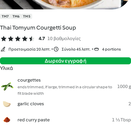
TM7
TM6
TM5
Thai Tomyum Courgetti Soup
4.7
10 βαθμολογίες
Προετοιμασία 20 λεπτ.
Σύνολο 45 λεπτ.
4 portions
Δωρεάν εγγραφή
Υλικά
courgettes
1000 g
ends trimmed, if large, trimmed in a circular shape to
fit blade width
garlic cloves
2
red curry paste
1 ½ Tbsp