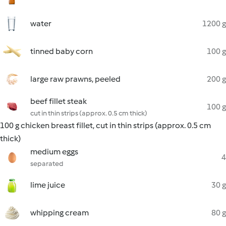
water
1200 g
tinned baby corn
100 g
large raw prawns, peeled
200 g
beef fillet steak
100 g
cut in thin strips (approx. 0.5 cm thick)
100 g chicken breast fillet, cut in thin strips (approx. 0.5 cm
thick)
medium eggs
4
separated
lime juice
30 g
whipping cream
80 g