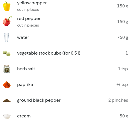
yellow pepper
150 g
cut in pieces
red pepper
150 g
cut in pieces
water
750 g
vegetable stock cube (for 0.5 l)
1
herb salt
1 tsp
paprika
½ tsp
ground black pepper
2 pinches
cream
50 g