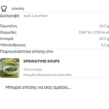
εύκολη
Διατροφή
ανά 1 portion
Πρωτεΐνη
10.3 g
Θερμίδες
1047 kJ / 250 kcal
Λιπαρά
20.5 g
Υδατάνθρακες
6.3 g
Παρουσιάστηκε επίσης στο
SPRINGTIME SOUPS
10 Συνταγές
Ηνωμένο Βασίλειο και Ιρλανδία
Μπορεί επίσης να σας αρέσει...