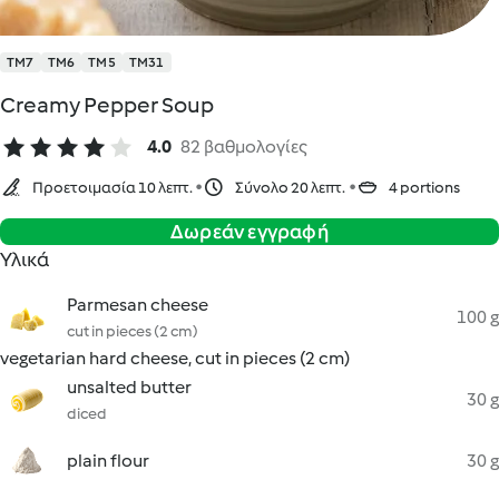
TM7
TM6
TM5
TM31
Creamy Pepper Soup
4.0
82 βαθμολογίες
Προετοιμασία 10 λεπτ.
Σύνολο 20 λεπτ.
4 portions
Δωρεάν εγγραφή
Υλικά
Parmesan cheese
100 g
cut in pieces (2 cm)
vegetarian hard cheese, cut in pieces (2 cm)
unsalted butter
30 g
diced
plain flour
30 g