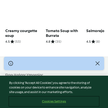
Creamy courgette
Tomato Soup with
Salmorejo
soup
Burrata
4.5
(53)
4.8
(35)
4.5
(8)
© Πνευματικά Δικαιώματα 2026
Όροι Χρήσης Υπηρεσίας
Πολιτική Απορρήτου
By clicking “Accept All Cookies”, you agree to the storing of
Δήλωση Αποποίησης Ευθύνης
cookies on your device to enhance site navigation, analyze
site usage, and assist in our marketing efforts.
Διαχειριστής ιστοσελίδας
Cookies
Cookies Settings
Περιεχόμενο αναφοράς