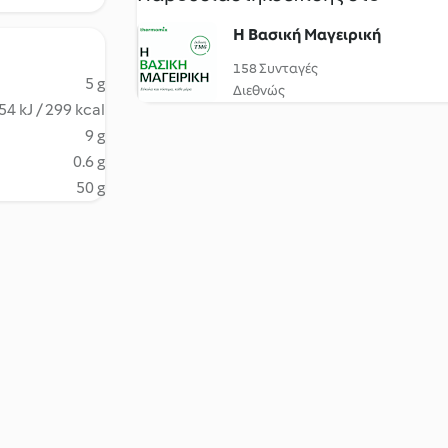
H Βασική Μαγειρική
158 Συνταγές
5 g
Διεθνώς
54 kJ / 299 kcal
9 g
0.6 g
50 g