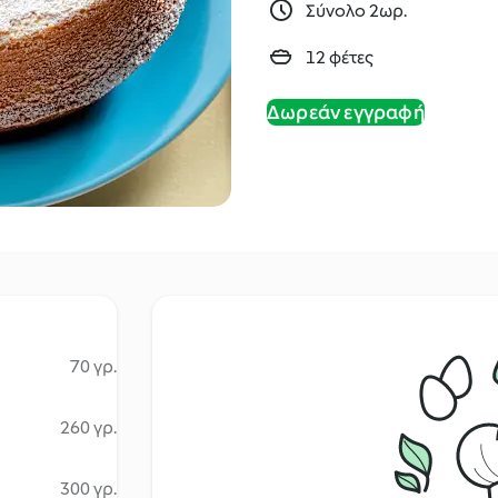
Σύνολο 2ωρ.
12 φέτες
Δωρεάν εγγραφή
70 γρ.
260 γρ.
300 γρ.