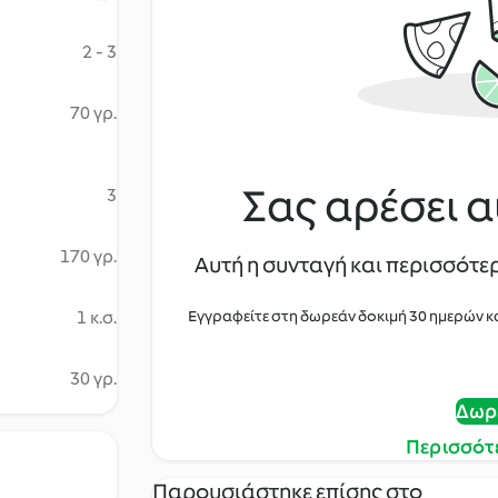
2 - 3
70 γρ.
Σας αρέσει α
3
170 γρ.
Αυτή η συνταγή και περισσότερ
1 κ.σ.
Εγγραφείτε στη δωρεάν δοκιμή 30 ημερών κ
30 γρ.
Δωρ
Περισσότ
Παρουσιάστηκε επίσης στο