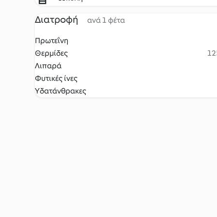
Διατροφή
ανά 1 φέτα
Πρωτεΐνη
Θερμίδες
12
Λιπαρά
Φυτικές ίνες
Υδατάνθρακες