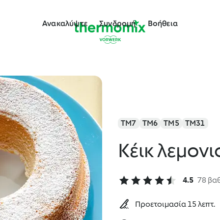
Ανακαλύψτε
Συνδρομή
Βοήθεια
TM7
TM6
TM5
TM31
Κέικ λεμονι
4.5
78 βα
Προετοιμασία 15 λεπτ.