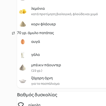
λεμόνια
κατά προτίμηση βιολογικά, φλούδα και χυμό
κορν φλάουερ
70 γρ. άμυλο πατάτας
αυγά
γάλα
μπέικιν πάουντερ
(15 γρ.)
ζάχαρη άχνη
για το πασπάλισμα
Βαθμός δυσκολίας
εύκολη