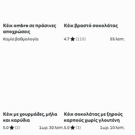
Κέικ ombre σε πράσινες
Κέικ βραστό σοκολάτας
αποχρώσεις
Καμία βαθμολογία
4.7
(115)
55 λεπτ.
Κέικ με χουρμάδες, μήλα
Κέικ σοκολάτας με ξηρούς
και καρύδια
καρπούς χωρίς γλουτένη
5.0
(2)
1ωρ. 30 λεπτ.
5.0
(3)
1ωρ. 10 λεπτ.