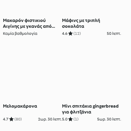
Μακαρόν φιστικιού
Μάφινς με τριπλή
Αιγίνης με γκανάς από
σοκολάτα
φιστίκια Αιγίνης
Καμία βαθμολογία
4.6
(12)
50 λεπτ.
Μελομακάρονα
Μίνι σπιτάκια gingerbread
για φλιτζάνια
4.7
(80)
2ωρ. 30 λεπτ.
5.0
(1)
5ωρ. 30 λεπτ.