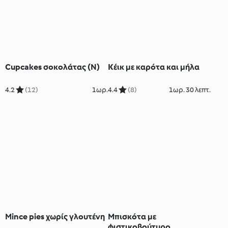
Cupcakes σοκολάτας (Ν)
Kέικ με καρότα και μήλα
4.2
(12)
1ωρ.
4.4
(8)
1ωρ. 30 λεπτ.
Mince pies χωρίς γλουτένη
Mπισκότα με
φιστικοβούτυρο