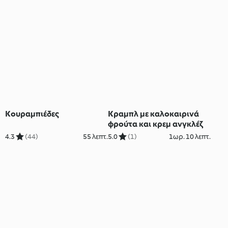
Κουραμπιέδες
Κραμπλ με καλοκαιρινά
φρούτα και κρεμ ανγκλέζ
4.3
(44)
55 λεπτ.
5.0
(1)
1ωρ. 10 λεπτ.