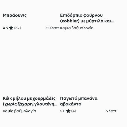
Μπράουνις
Επιδόρπιο φούρνου
(cobbler) με μύρτιλα και
γκρανόλα
4.9
(67)
50 λεπτ.
Καμία βαθμολογία
Κέικ μήλου με χουρμάδες
Παγωτό μπανάνα
(χωρίς ζάχαρη, γλουτένη
αβοκάντο
και γαλακτοκομικά)
Καμία βαθμολογία
5.0
(4)
5 λεπτ.