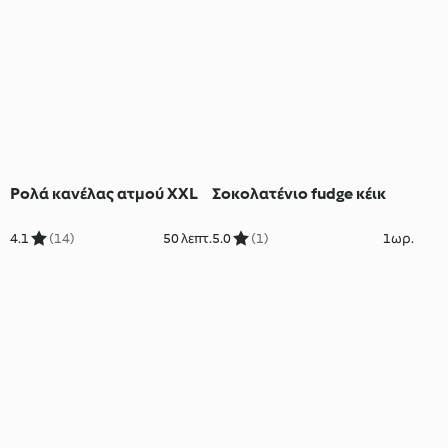
Ρολά κανέλας ατμού XXL
Σοκολατένιο fudge κέικ
4.1
(14)
50 λεπτ.
5.0
(1)
1ωρ.