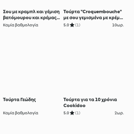
Σου με κραμπλ και γέμιση
Τούρτα "Croquembouche"
βατόμουρου και κρέμας
με σου γεμισμένα με κρέμα
λευκής σοκολάτας
κάσταρντ πορτοκαλιού
Καμία βαθμολογία
5.0
(1)
10ωρ.
και μαύρη σοκολάτα
Τούρτα Γεώδης
Τούρτα για τα 10 χρόνια
Cookidoo
Καμία βαθμολογία
5.0
(1)
2ωρ.