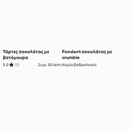
Τάρτες σοκολάτας με
Fondant σοκολάτας με
βατόμουρα
crumble
5.0
(3)
2ωρ. 50 λεπτ.
Καμία βαθμολογία