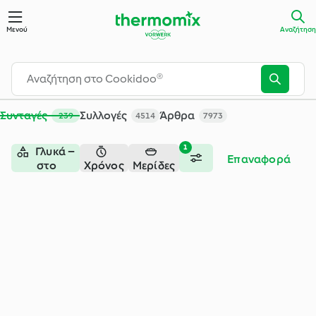
Αναζήτηση - Cookidoo® – η επίσημη πλατφόρμα συνταγών τ
Μενού
Αναζήτηση
Συνταγές
Συλλογές
Άρθρα
239
4514
7973
1
Γλυκά –
Επαναφορά
στο
Χρόνος
Μερίδες
φούρνο