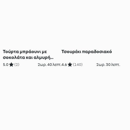
Τούρτα μπράουνι με
Τσουρέκι παραδοσιακό
σοκολάτα και αλμυρή
καραμέλα
5.0
(2)
2ωρ. 40 λεπτ.
4.6
(140)
2ωρ. 30 λεπτ.