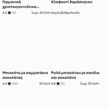
Γερμανικά
Κλαφουτί δαμάσκηνου
χριστουγεννιάτικα
μπισκότα
4.2
(6)
1ωρ. 30 λεπτ.
Καμία βαθμολογία
Μπισκότα με κομματάκια
Ρολά μπισκότου με κανέλα
σοκολάτας
και σοκολάτα
4.4
(56)
50 λεπτ.
4.8
(5)
1ωρ. 55 λεπτ.