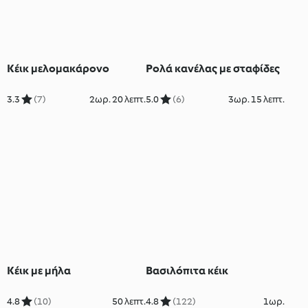
Κέικ μελομακάρονο
Ρολά κανέλας με σταφίδες
3.3
(7)
2ωρ. 20 λεπτ.
5.0
(6)
3ωρ. 15 λεπτ.
Κέικ με μήλα
Βασιλόπιτα κέικ
4.8
(10)
50 λεπτ.
4.8
(122)
1ωρ.