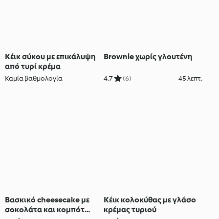
Κέικ σύκου με επικάλυψη
Brownie χωρίς γλουτένη
από τυρί κρέμα
Καμία βαθμολογία
4.7
(6)
45 λεπτ.
Βασκικό cheesecake με
Κέικ κολοκύθας με γλάσο
σοκολάτα και κομπότ
κρέμας τυριού