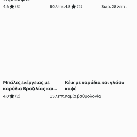
4.6
(5)
50 λεπτ.
4.5
(2)
3ωρ. 25 λεπτ.
Μπάλες ενέργειας με
Κέικ με καρύδια και γλάσο
καρύδια Βραζιλίας και
καφέ
σύκα
4.0
(2)
15 λεπτ.
Καμία βαθμολογία