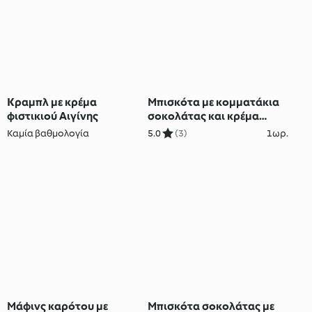
Κραμπλ με κρέμα
Μπισκότα με κομματάκια
φιστικιού Αιγίνης
σοκολάτας και κρέμα
φιστικιού Αιγίνης
Καμία βαθμολογία
5.0
(3)
1ωρ.
Μάφινς καρότου με
Μπισκότα σοκολάτας με