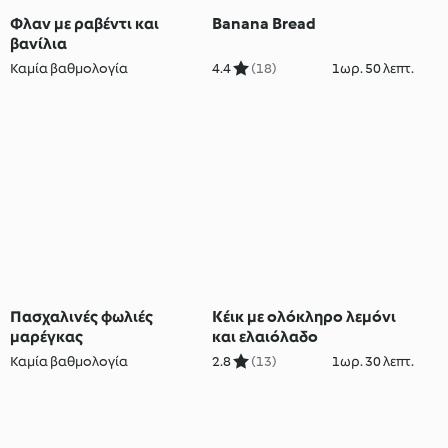
Φλαν με ραβέντι και
Banana Bread
βανίλια
Καμία βαθμολογία
4.4
(18)
1ωρ. 50 λεπτ.
Πασχαλινές φωλιές
Κέικ με ολόκληρο λεμόνι
μαρέγκας
και ελαιόλαδο
Καμία βαθμολογία
2.8
(13)
1ωρ. 30 λεπτ.