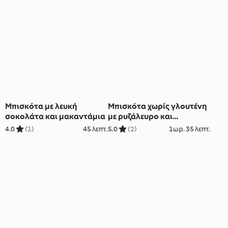
Μπισκότα με λευκή
Μπισκότα χωρίς γλουτένη
σοκολάτα και μακαντάμια
με ρυζάλευρο και
σοκολάτα
4.0
(1)
45 λεπτ.
5.0
(2)
1ωρ. 35 λεπτ.