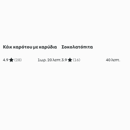
Κέικ καρότου με καρύδια
Σοκολατόπιτα
4.9
(28)
1ωρ. 20 λεπτ.
3.9
(16)
40 λεπτ.