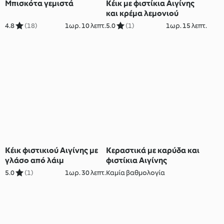
Μπισκότα γεμιστά
Κέικ με φιστίκια Αιγίνης
και κρέμα λεμονιού
4.8
(18)
1ωρ. 10 λεπτ.
5.0
(1)
1ωρ. 15 λεπτ.
Κέικ φιστικιού Αιγίνης με
Κεραστικά με καρύδα και
γλάσο από λάιμ
φιστίκια Αιγίνης
5.0
(1)
1ωρ. 30 λεπτ.
Καμία βαθμολογία