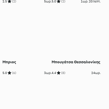
κερασιού
2.5
(2)
5ωρ.
5.0
(2)
1ωρ. 20 λεπτ.
Μπριος
Μπουγάτσα Θεσσαλονίκης
5.0
(6)
3ωρ.
4.4
(8)
24ωρ.