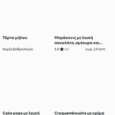
Τάρτα μήλου
Μπράουνις με λευκή
σοκολάτα, σμέουρα και
φιστίκια Αιγίνης (χωρίς
Καμία βαθμολογία
5.0
(6)
1ωρ. 15 λεπτ.
γλουτένη)
Cake pops με λευκή
Croquembouche με κρέμα