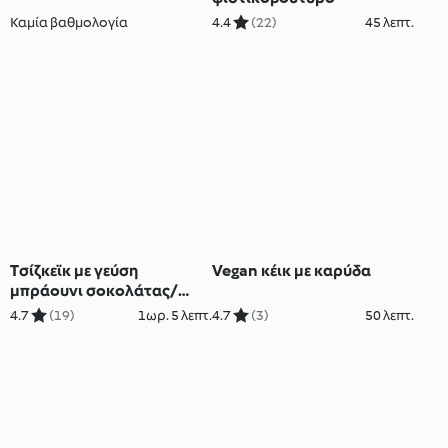
Καμία βαθμολογία
4.4
(22)
45 λεπτ.
Tσίζκεϊκ με γεύση
Vegan κέικ με καρύδα
μπράουνι σοκολάτας/
μέντας
4.7
(19)
1ωρ. 5 λεπτ.
4.7
(3)
50 λεπτ.