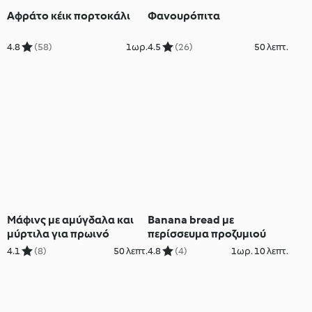
Αφράτο κέικ πορτοκάλι
Φανουρόπιτα
4.8
(58)
1ωρ.
4.5
(26)
50 λεπτ.
Μάφινς με αμύγδαλα και
Banana bread με
μύρτιλα για πρωινό
περίσσευμα προζυμιού
4.1
(8)
50 λεπτ.
4.8
(4)
1ωρ. 10 λεπτ.