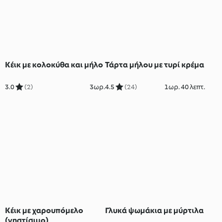
Κέικ με κολοκύθα και μήλο
Τάρτα μήλου με τυρί κρέμα
3.0
(2)
3ωρ.
4.5
(24)
1ωρ. 40 λεπτ.
Κέικ με χαρουπόμελο
Γλυκά ψωμάκια με μύρτιλα
(νηστίσιμο)