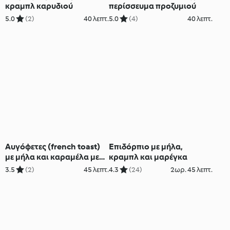
κραμπλ καρυδιού
περίσσευμα προζυμιού
5.0
(2)
40 λεπτ.
5.0
(4)
40 λεπτ.
Αυγόφετες (french toast)
Επιδόρπιο με μήλα,
με μήλα και καραμέλα με
κραμπλ και μαρέγκα
καρύδια
3.5
(2)
45 λεπτ.
4.3
(24)
2ωρ. 45 λεπτ.