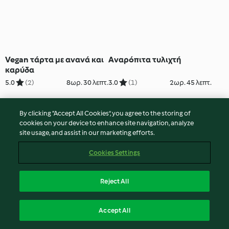
Vegan τάρτα με ανανά και
Αναρόπιτα τυλιχτή
καρύδα
5.0
(2)
8ωρ. 30 λεπτ.
3.0
(1)
2ωρ. 45 λεπτ.
By clicking “Accept All Cookies”, you agree to the storing of
cookies on your device to enhance site navigation, analyze
site usage, and assist in our marketing efforts.
Cookies Settings
Reject All
Αστεράκια κανέλας χωρίς
Ατομικά λάβα κέικ
Accept All
γλουτένη