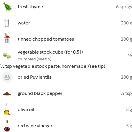
fresh thyme
6 sprigs
water
300 g
tinned chopped tomatoes
200 g
vegetable stock cube (for 0.5 l)
½
crumbled (see tip)
½ tsp vegetable stock paste, homemade, (see tip)
dried Puy lentils
200 g
ground black pepper
¼ tsp
olive oil
5 g
red wine vinegar
5 g