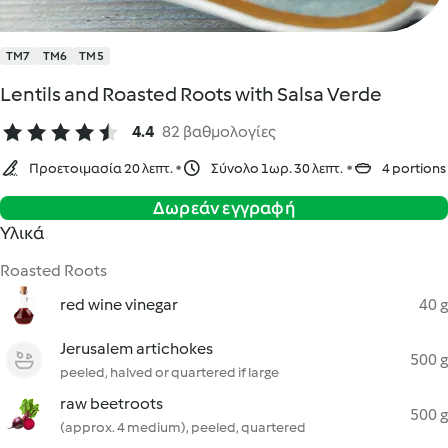
TM7
TM6
TM5
Lentils and Roasted Roots with Salsa Verde
4.4
82 βαθμολογίες
Προετοιμασία 20 λεπτ.
Σύνολο 1ωρ. 30 λεπτ.
4 portions
Δωρεάν εγγραφή
Υλικά
Roasted Roots
red wine vinegar
40 g
Jerusalem artichokes
500 g
peeled, halved or quartered if large
raw beetroots
500 g
(approx. 4 medium), peeled, quartered