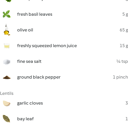
fresh basil leaves
5 g
olive oil
65 g
freshly squeezed lemon juice
15 g
fine sea salt
¼ tsp
ground black pepper
1 pinch
Lentils
garlic cloves
3
bay leaf
1