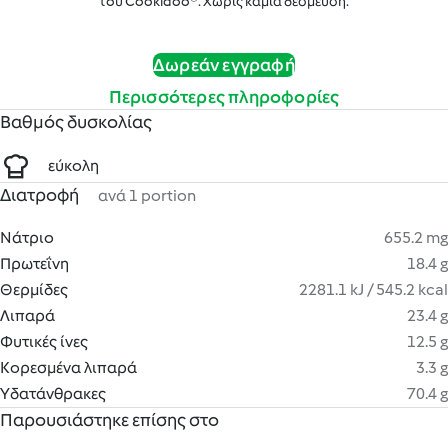
του Cookidoo®. Χωρίς καμία δέσμευση.
Δωρεάν εγγραφή
Περισσότερες πληροφορίες
Βαθμός δυσκολίας
εύκολη
Διατροφή
ανά 1 portion
Νάτριο
655.2 mg
Πρωτεΐνη
18.4 g
Θερμίδες
2281.1 kJ / 545.2 kcal
Λιπαρά
23.4 g
Φυτικές ίνες
12.5 g
Κορεσμένα λιπαρά
3.3 g
Υδατάνθρακες
70.4 g
Παρουσιάστηκε επίσης στο