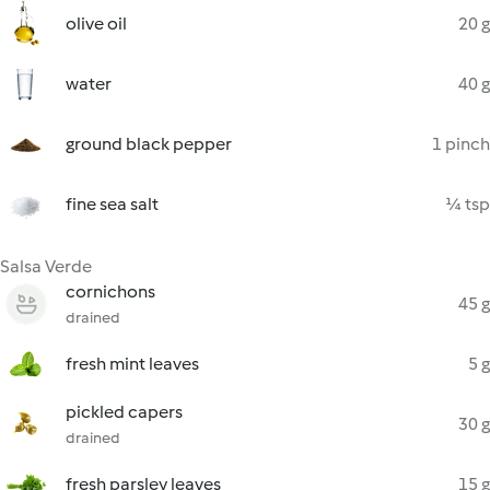
olive oil
20 g
water
40 g
ground black pepper
1 pinch
fine sea salt
¼ tsp
Salsa Verde
cornichons
45 g
drained
fresh mint leaves
5 g
pickled capers
30 g
drained
fresh parsley leaves
15 g