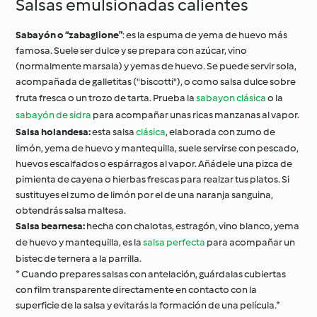
Salsas emulsionadas calientes
Sabayón o “zabaglione”
: es la espuma de yema de huevo más
famosa. Suele ser dulce y se prepara con azúcar, vino
(normalmente marsala) y yemas de huevo. Se puede servir sola,
acompañada de galletitas ("biscotti"), o como salsa dulce sobre
fruta fresca o un trozo de tarta. Prueba la
sabayon clásica
o la
sabayón de sidra
para acompañar unas ricas manzanas al vapor.
Salsa holandesa:
esta salsa
clásica
, elaborada con zumo de
limón, yema de huevo y mantequilla, suele servirse con pescado,
huevos escalfados o espárragos al vapor. Añádele una pizca de
pimienta de cayena o hierbas frescas para realzar tus platos. Si
sustituyes el zumo de limón por el de una naranja sanguina,
obtendrás salsa maltesa.
Salsa bearnesa:
hecha con chalotas, estragón, vino blanco, yema
de huevo y mantequilla, es la
salsa perfecta
para acompañar un
bistec de ternera a la parrilla.
* Cuando prepares salsas con antelación, guárdalas cubiertas
con film transparente directamente en contacto con la
superficie de la salsa y evitarás la formación de una película.*