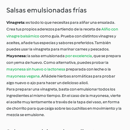
Salsas emulsionadas frías
Vinagreta:
es todo lo que necesitas para aliñar una ensalada.
Crea tus propios aderezos partiendo de la receta de
Aliño con
vinagre balsámico
como guía. Prueba con distintos vinagres y
aceites, añade tus especias y sabores preferidos. También
puedes usar la vinagreta para marinar carnes y pescados.
Mayonesa:
la salsa emulsionada
por excelencia
, que se prepara
con yema de huevo. Como alternativa, puedes probar la
mayonesa sin huevo o lactonesa
preparada con leche o la
mayonesa vegana
. Añádele hierbas aromáticas para probar
algo nuevo o ajo para hacer un delicioso alioli.
Para preparar una vinagreta, basta con emulsionar todos los
ingredientes al mismo tiempo. En el caso de la mayonesa, vierte
el aceite muy lentamente a través de la tapa del vaso, en forma
de chorrito para que caiga sobre las cuchillas en movimiento y la
mezcla se emulsione.