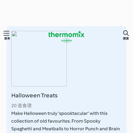
跳
菜单
搜索
至
主
要
内
容
Halloween Treats
20 道食谱
Make Halloween truly 'spooktacular' with this
collection of old favourites. From Spooky
Spaghetti and Meatballs to Horror Punch and Brain