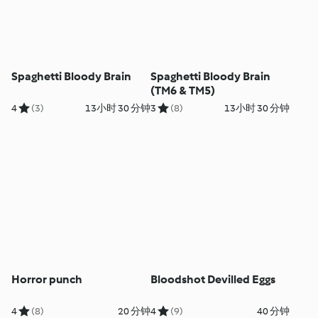
Spaghetti Bloody Brain
Spaghetti Bloody Brain
(TM6 & TM5)
4
(3)
13小时 30 分钟
3
(8)
13小时 30 分钟
Horror punch
Bloodshot Devilled Eggs
4
(8)
20 分钟
4
(9)
40 分钟