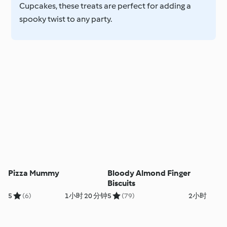
Cupcakes, these treats are perfect for adding a
spooky twist to any party.
Pizza Mummy
Bloody Almond Finger
Biscuits
5
(6)
1小时 20 分钟
5
(79)
2小时