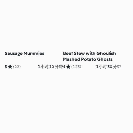
Sausage Mummies
Beef Stew with Ghoulish
Mashed Potato Ghosts
5
(22)
1小时 10 分钟
4
(123)
1小时 30 分钟