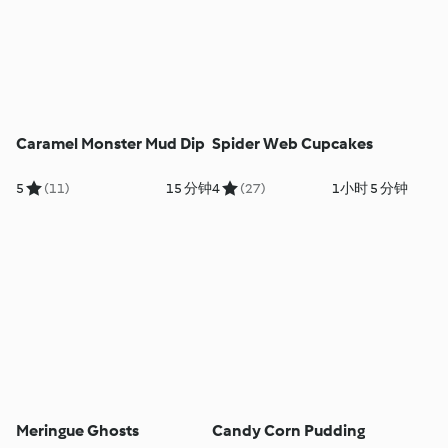
Caramel Monster Mud Dip
Spider Web Cupcakes
5
(11)
15 分钟
4
(27)
1小时 5 分钟
Meringue Ghosts
Candy Corn Pudding