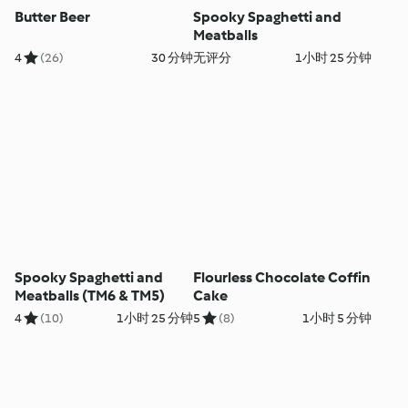
Butter Beer
Spooky Spaghetti and
Meatballs
4
(26)
30 分钟
无评分
1小时 25 分钟
Spooky Spaghetti and
Flourless Chocolate Coffin
Meatballs (TM6 & TM5)
Cake
4
(10)
1小时 25 分钟
5
(8)
1小时 5 分钟