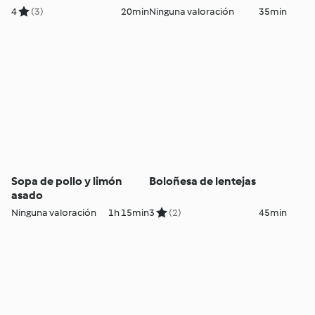
4
(3)
20min
Ninguna valoración
35min
Sopa de pollo y limón
Boloñesa de lentejas
asado
Ninguna valoración
1h 15min
3
(2)
45min