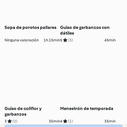
Sopa de porotos pallares
Guiso de garbanzos con
dátiles
Ninguna valoración
1h 15min
5
(3)
45min
Guiso de coliflor y
Menestrón de temporada
garbanzos
3
(2)
35min
4
(1)
35min