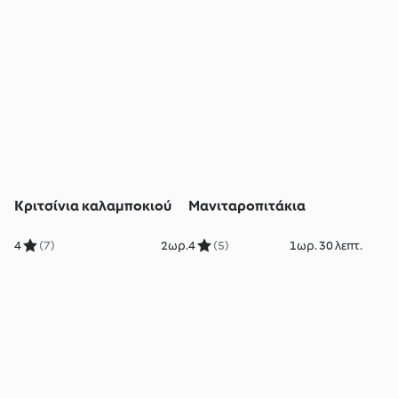
Κριτσίνια καλαμποκιού
Μανιταροπιτάκια
4
(7)
2ωρ.
4
(5)
1ωρ. 30 λεπτ.