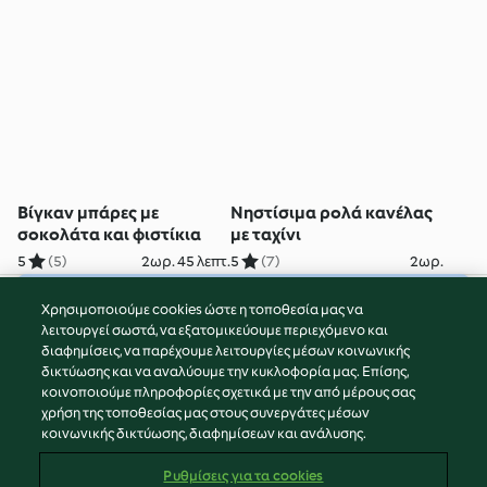
Βίγκαν μπάρες με
Νηστίσιμα ρολά κανέλας
σοκολάτα και φιστίκια
με ταχίνι
5
(5)
2ωρ. 45 λεπτ.
5
(7)
2ωρ.
Χρησιμοποιούμε cookies ώστε η τοποθεσία μας να
© Πνευματικά Δικαιώματα 2026
λειτουργεί σωστά, να εξατομικεύουμε περιεχόμενο και
διαφημίσεις, να παρέχουμε λειτουργίες μέσων κοινωνικής
Όροι Χρήσης Υπηρεσίας
δικτύωσης και να αναλύουμε την κυκλοφορία μας. Επίσης,
Πολιτική Απορρήτου
κοινοποιούμε πληροφορίες σχετικά με την από μέρους σας
Δήλωση Αποποίησης Ευθύνης
χρήση της τοποθεσίας μας στους συνεργάτες μέσων
κοινωνικής δικτύωσης, διαφημίσεων και ανάλυσης.
Διαχειριστής ιστοσελίδας
Cookies
Ρυθμίσεις για τα cookies