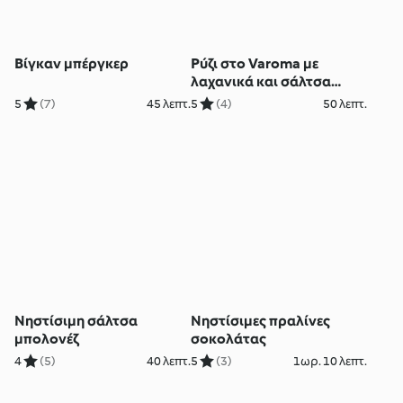
Βίγκαν μπέργκερ
Ρύζι στο Varoma με
λαχανικά και σάλτσα
teriyaki
5
(7)
45 λεπτ.
5
(4)
50 λεπτ.
Νηστίσιμη σάλτσα
Νηστίσιμες πραλίνες
μπολονέζ
σοκολάτας
4
(5)
40 λεπτ.
5
(3)
1ωρ. 10 λεπτ.