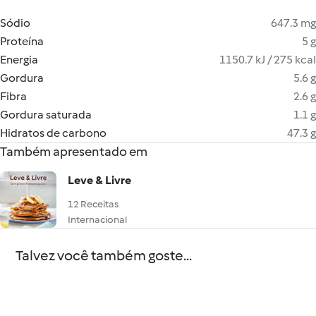
Sódio
647.3 mg
Proteína
5 g
Energia
1150.7 kJ / 275 kcal
Gordura
5.6 g
Fibra
2.6 g
Gordura saturada
1.1 g
Hidratos de carbono
47.3 g
Também apresentado em
Leve & Livre
12 Receitas
Internacional
Talvez você também goste...