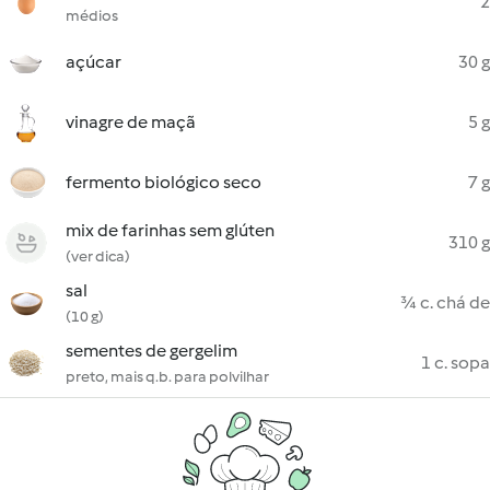
2
médios
açúcar
30 g
vinagre de maçã
5 g
fermento biológico seco
7 g
mix de farinhas sem glúten
310 g
(ver dica)
sal
¾ c. chá de
(10 g)
sementes de gergelim
1 c. sopa
preto, mais q.b. para polvilhar