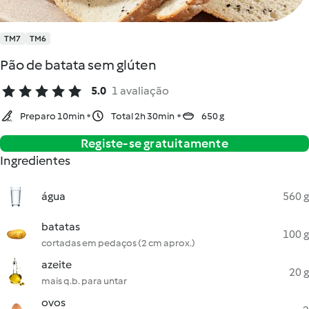
TM7
TM6
Pão de batata sem glúten
5.0
1 avaliação
Preparo 10min
Total 2h 30min
650 g
Registe-se gratuitamente
Ingredientes
água
560 g
batatas
100 g
cortadas em pedaços (2 cm aprox.)
azeite
20 g
mais q.b. para untar
ovos