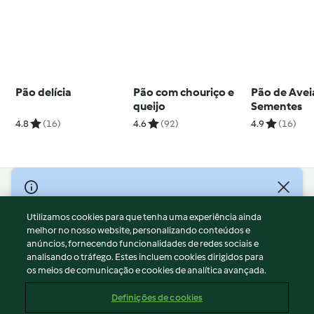
Pão delícia
Pão com chouriço e
Pão de Avei
queijo
Sementes
4.8
(16)
4.6
(92)
4.9
(16)
© Copyright 2026
Utilizamos cookies para que tenha uma experiência ainda
Termos de Utilização
melhor no nosso website, personalizando conteúdos e
Aviso sobre Proteção de Dados
anúncios, fornecendo funcionalidades de redes sociais e
Aviso
analisando o tráfego. Estes incluem cookies dirigidos para
os meios de comunicação e cookies de analítica avançada.
Apoio legal
Cookies
Definições de cookies
Conteúdo do relatório