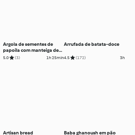
Argola de sementes de
Arrufada de batata-doce
papoila com manteiga de
limão
5.0
(3)
1h 25min
4.5
(172)
3h
Artisan bread
Baba ghanoush em pão