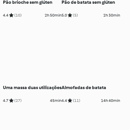
Pão brioche sem glúten
Pão de batata sem glúten
4.4
(10)
2h 50min
5.0
(5)
2h 30min
Uma massa duas utilizações
Almofadas de batata
4.7
(27)
45min
4.4
(11)
14h 40min