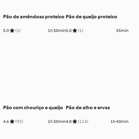
Pão de amêndoas proteico
Pão de queijo proteico
5.0
(1)
1h 30min
5.0
(1)
55min
Pão com chouriço e queijo
Pão de alho e ervas
4.6
(92)
1h 30min
4.8
(114)
1h 40min