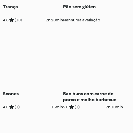
Trança
Pão sem glúten
4.8
(10)
2h 20min
Nenhuma avaliação
Scones
Bao buns com carne de
porco e molho barbecue
4.0
(1)
15min
5.0
(1)
2h 10min