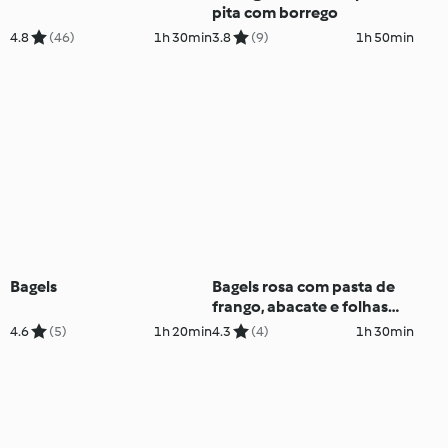
pita com borrego
4.8
(46)
1h 30min
3.8
(9)
1h 50min
Bagels
Bagels rosa com pasta de
frango, abacate e folhas
verdes
4.6
(5)
1h 20min
4.3
(4)
1h 30min