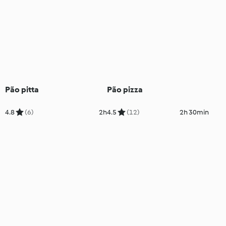
Pão pitta
Pão pizza
4.8
(6)
2h
4.5
(12)
2h 30min