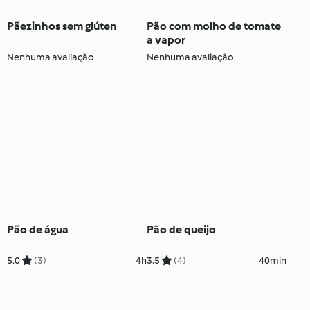
Pãezinhos sem glúten
Pão com molho de tomate
a vapor
Nenhuma avaliação
Nenhuma avaliação
Pão de água
Pão de queijo
5.0
(3)
4h
3.5
(4)
40min