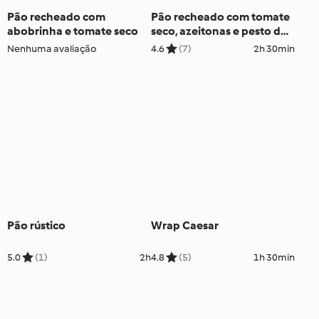
Pão recheado com
Pão recheado com tomate
abobrinha e tomate seco
seco, azeitonas e pesto de
manjericão
Nenhuma avaliação
4.6
(7)
2h 30min
Pão rústico
Wrap Caesar
5.0
(1)
2h
4.8
(5)
1h 30min