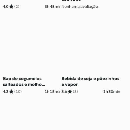
4.0
(2)
3h 45min
Nenhuma avaliação
Bao de cogumelos
Bebida de soja e pãezinhos
salteados e molho
a vapor
barbecue
4.3
(10)
1h 15min
3.6
(8)
1h 30min