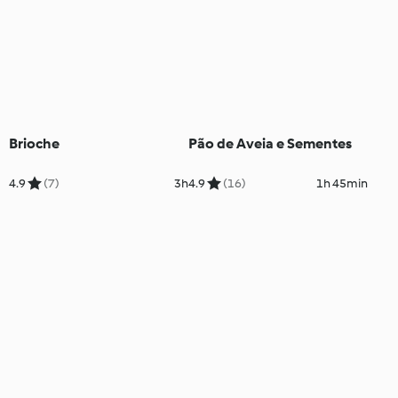
Brioche
Pão de Aveia e Sementes
4.9
(7)
3h
4.9
(16)
1h 45min