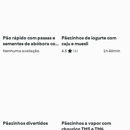
Pão rápido com passas e
Pãezinhos de iogurte com
sementes de abóbora com
caju e muesli
húmus de couve-flor
Nenhuma avaliação
4.5
(4)
1h 40min
assada
Pãezinhos divertidos
Pãezinhos a vapor com
chouriço TM5 e TM6