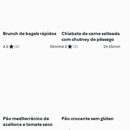
Brunch de bagels rápidos
Chiabata de carne salteada
com chutney de pêssego
4.5
(4)
55min
4.3
(3)
2h 35min
Pão mediterrânico de
Pão crocante sem glúten
azeitona e tomate seco