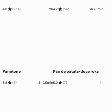
4.8
(234)
2h
4.7
(56)
3h 20min
Panetone
Pão de batata-doce roxa
3.8
(5)
5h 15min
5.0
(7)
4h