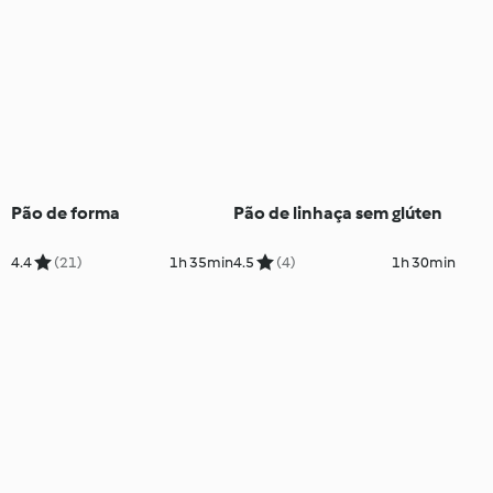
Pão de forma
Pão de linhaça sem glúten
4.4
(21)
1h 35min
4.5
(4)
1h 30min