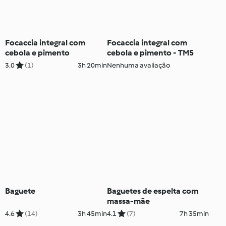
Focaccia integral com
Focaccia integral com
cebola e pimento
cebola e pimento - TM5
3.0
(1)
3h 20min
Nenhuma avaliação
Baguete
Baguetes de espelta com
massa-mãe
4.6
(14)
3h 45min
4.1
(7)
7h 35min