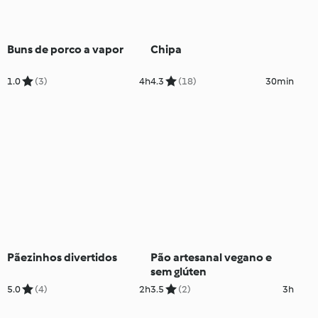
Buns de porco a vapor
Chipa
1.0
(3)
4h
4.3
(18)
30min
Pãezinhos divertidos
Pão artesanal vegano e
sem glúten
5.0
(4)
2h
3.5
(2)
3h