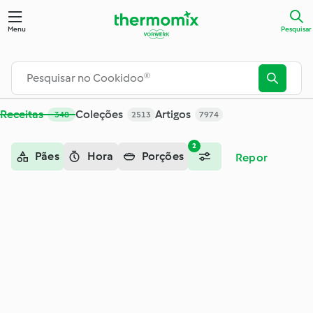
Pesquisar - Cookidoo® – a plataforma oficial de receitas Th
Menu
Pesquisar
Receitas
Coleções
Artigos
348
2513
7974
2
Pães
Hora
Porções
Repor