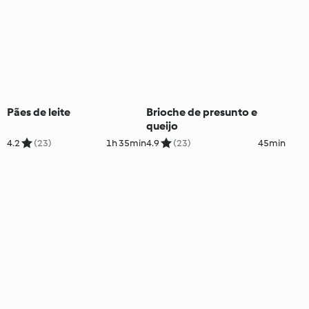
Pães de leite
Brioche de presunto e
queijo
4.2
(23)
1h 35min
4.9
(23)
45min