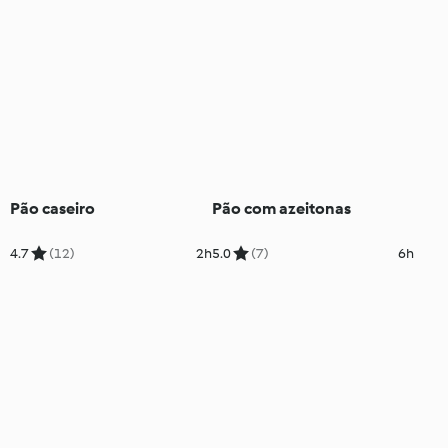
Pão caseiro
Pão com azeitonas
4.7
(12)
2h
5.0
(7)
6h