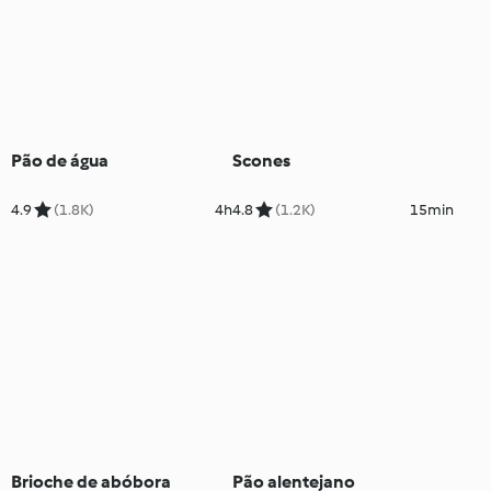
Pão de água
Scones
4.9
(1.8K)
4h
4.8
(1.2K)
15min
Brioche de abóbora
Pão alentejano