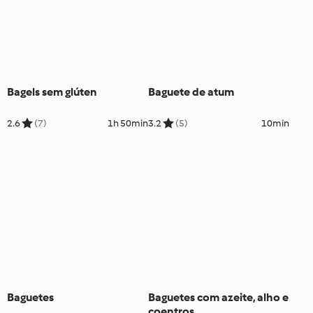
Bagels sem glúten
Baguete de atum
2.6
(7)
1h 50min
3.2
(5)
10min
Baguetes
Baguetes com azeite, alho e
coentros