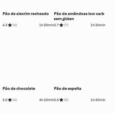
Pão de alecrim recheado
Pão de amêndoas low carb
sem glúten
4.3
(4)
1h 30min
3.7
(7)
1h 30min
Pão de chocolate
Pão de espelta
5.0
(4)
4h 20min
5.0
(5)
1h 45min