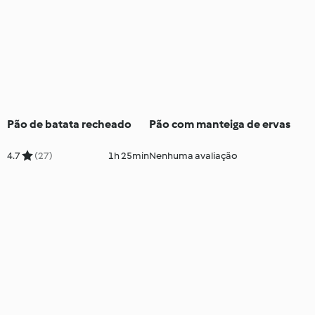
Pão de batata recheado
Pão com manteiga de ervas
4.7
(27)
1h 25min
Nenhuma avaliação