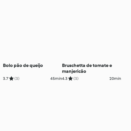
Bolo pão de queijo
Bruschetta de tomate e
manjericão
3.7
(3)
45min
4.3
(3)
20min