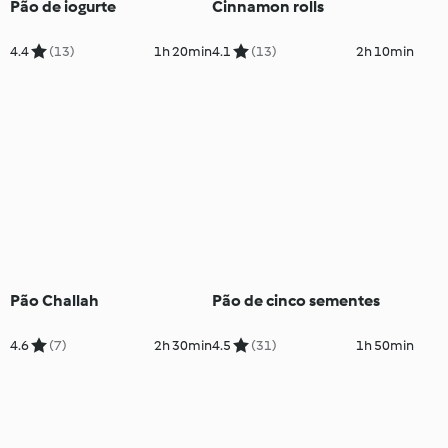
Pão de iogurte
Cinnamon rolls
4.4
(13)
1h 20min
4.1
(13)
2h 10min
Pão Challah
Pão de cinco sementes
4.6
(7)
2h 30min
4.5
(31)
1h 50min