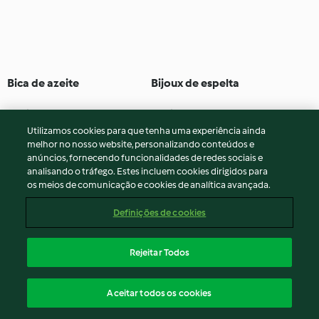
Bica de azeite
Bijoux de espelta
5.0
(10)
1h 40min
4.5
(2)
14h 30min
Utilizamos cookies para que tenha uma experiência ainda
melhor no nosso website, personalizando conteúdos e
anúncios, fornecendo funcionalidades de redes sociais e
analisando o tráfego. Estes incluem cookies dirigidos para
os meios de comunicação e cookies de analítica avançada.
Definições de cookies
Rejeitar Todos
Bijoux de trigo e centeio
Bola de azeite
Aceitar todos os cookies