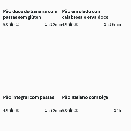
Pão doce de banana com
Pão enrolado com
passas sem glúten
calabresa e erva doce
5.0
(1)
1h 20min
4.9
(8)
2h 15min
Pão integral com passas
Pão Italiano com biga
4.9
(8)
1h 50min
5.0
(2)
24h