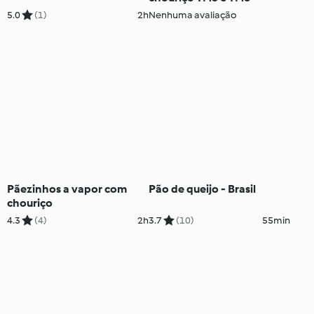
5.0
(1)
2h
Nenhuma avaliação
Pãezinhos a vapor com
Pão de queijo - Brasil
chouriço
4.3
(4)
2h
3.7
(10)
55min