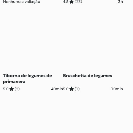
Nenhuma avaliação
4.8
(23)
3h
Tiborna de legumes de
Bruschetta de legumes
primavera
5.0
(2)
40min
5.0
(1)
10min