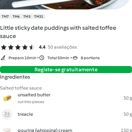
TM7
TM6
TM5
TM31
Little sticky date puddings with salted toffee
sauce
4.4
50 avaliações
Preparo 10min
Total 50min
8 portions
Registe-se gratuitamente
Ingredientes
Salted toffee sauce
unsalted butter
50 g
cut into pieces
treacle
50 g
pouring (whipping) cream
150 g