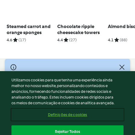
Steamed carrot and
Chocolate ripple
Almond bisc
orange sponges
cheesecake towers
4.6
(17)
4.4
(27)
4.1
(88)
© Copyright 2026
Utilizamos cookies para que tenha uma experiência ainda
Termos de Utilização
melhor no nosso website, personalizando conteúdos e
Aviso sobre Proteção de Dados
anúncios, fornecendo funcionalidades de redes sociais e
Aviso
analisando o tráfego. Estes incluem cookies dirigidos para
os meios de comunicação e cookies de analítica avançada.
Apoio legal
Cookies
Definições de cookies
Conteúdo do relatório
Rescisão do contrato
Rejeitar Todos