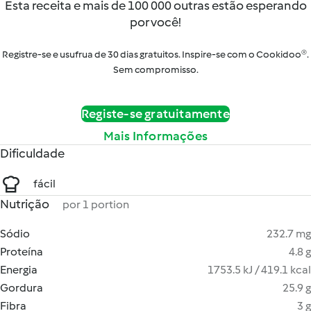
Esta receita e mais de 100 000 outras estão esperando
por você!
Registre-se e usufrua de 30 dias gratuitos. Inspire-se com o Cookidoo®.
Sem compromisso.
Registe-se gratuitamente
Mais Informações
Dificuldade
fácil
Nutrição
por 1 portion
Sódio
232.7 mg
Proteína
4.8 g
Energia
1753.5 kJ / 419.1 kcal
Gordura
25.9 g
Fibra
3 g