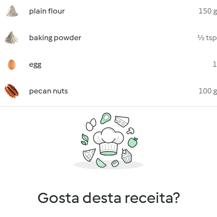
plain flour
150 g
baking powder
½ tsp
egg
1
pecan nuts
100 g
Gosta desta receita?