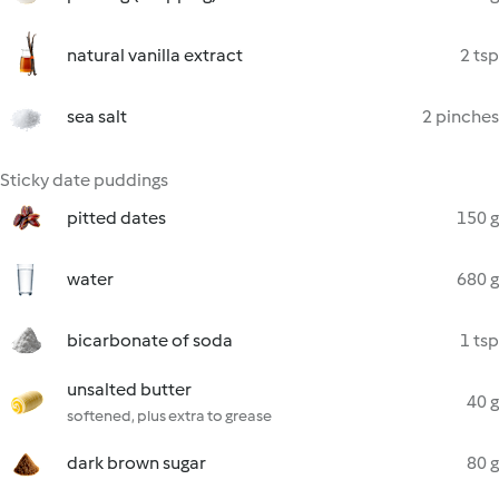
natural vanilla extract
2 tsp
sea salt
2 pinches
Sticky date puddings
pitted dates
150 g
water
680 g
bicarbonate of soda
1 tsp
unsalted butter
40 g
softened, plus extra to grease
dark brown sugar
80 g