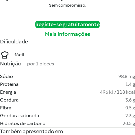
Sem compromisso.
Registe-se gratuitamente
Mais Informações
Dificuldade
fácil
Nutrição
por 1 pieces
Sódio
98.8 mg
Proteína
1.4 g
Energia
496 kJ / 118 kcal
Gordura
3.6 g
Fibra
0.5 g
Gordura saturada
2.3 g
Hidratos de carbono
20.5 g
Também apresentado em