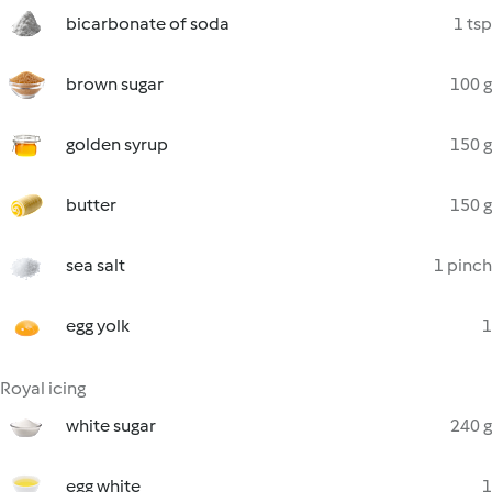
bicarbonate of soda
1 tsp
brown sugar
100 g
golden syrup
150 g
butter
150 g
sea salt
1 pinch
egg yolk
1
Royal icing
white sugar
240 g
egg white
1