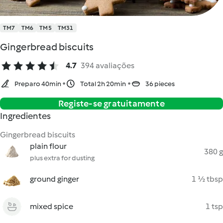
TM7
TM6
TM5
TM31
Gingerbread biscuits
4.7
394 avaliações
Preparo 40min
Total 2h 20min
36 pieces
Registe-se gratuitamente
Ingredientes
Gingerbread biscuits
plain flour
380 g
plus extra for dusting
ground ginger
1 ½ tbsp
mixed spice
1 tsp