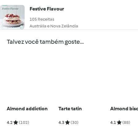
Festive Flavour
105 Receitas
Austrália e Nova Zelândia
Talvez você também goste...
Almond addiction
Tarte tatin
Almond bisc
4.2
(102)
4.3
(30)
4.1
(88)