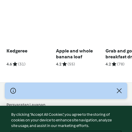
Kedgeree
Apple and whole
Grab and g
banana loaf
breakfast d
4.6
(31)
4.2
(55)
4.2
(78)
© Hak Cipta 2026
Persyaratan Layanan
Kebijakan Privasi
By clicking “Accept All Cookies”, you agree to the storing of
Penafian
cookies on your device to enhance site navigation, analyze
site usage, and assist in our marketing efforts.
Terbitan