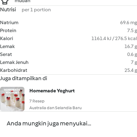
mudah
Nutrisi
per 1 portion
Natrium
69.6 mg
Protein
7.5 g
Kalori
1161.4 kJ / 276.5 kcal
Lemak
16.7 g
Serat
0.6 g
Lemak Jenuh
7 g
Karbohidrat
25.4 g
Juga ditampilkan di
Homemade Yoghurt
7 Resep
Australia dan Selandia Baru
Anda mungkin juga menyukai...