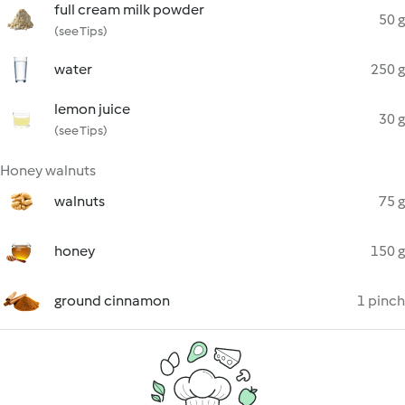
full cream milk powder
50 g
(see Tips)
water
250 g
lemon juice
30 g
(see Tips)
Honey walnuts
walnuts
75 g
honey
150 g
ground cinnamon
1 pinch