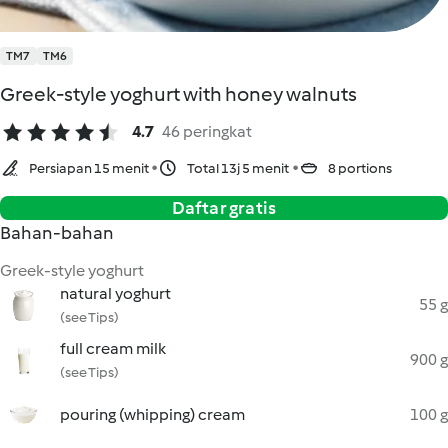
TM7
TM6
Greek-style yoghurt with honey walnuts
4.7
46 peringkat
Persiapan 15 menit
Total 13j 5 menit
8 portions
Daftar gratis
Bahan-bahan
Greek-style yoghurt
natural yoghurt
55 g
(see Tips)
full cream milk
900 g
(see Tips)
pouring (whipping) cream
100 g