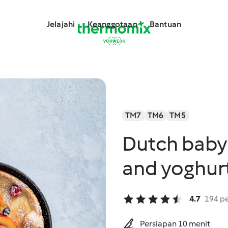
Jelajahi
Keanggotaan
Bantuan
TM7
TM6
TM5
Dutch baby 
and yoghur
4.7
194 pe
Persiapan 10 menit