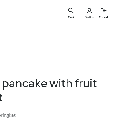
Lewati
ke
Cari
Daftar
Masuk
konten
utama
pancake with fruit
t
ringkat