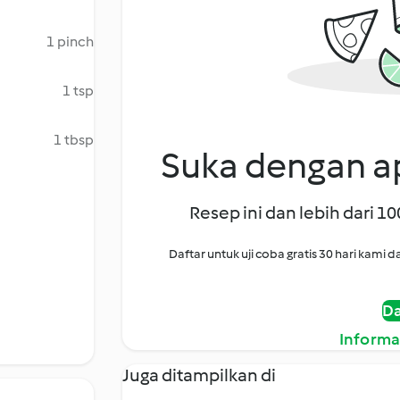
1 pinch
1 tsp
1 tbsp
Suka dengan ap
Resep ini dan lebih dari 1
Daftar untuk uji coba gratis 30 hari kam
Da
Informa
Juga ditampilkan di