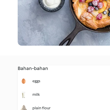
Bahan-bahan
eggs
milk
plain flour