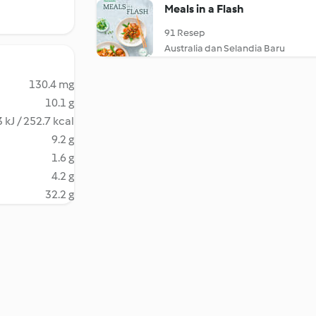
Meals in a Flash
91 Resep
Australia dan Selandia Baru
130.4 mg
10.1 g
 kJ / 252.7 kcal
9.2 g
1.6 g
4.2 g
32.2 g