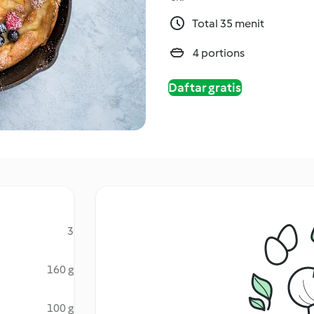
Total 35 menit
4 portions
Daftar gratis
3
160 g
100 g