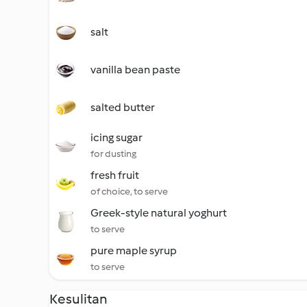
salt
vanilla bean paste
salted butter
icing sugar
for dusting
fresh fruit
of choice, to serve
Greek-style natural yoghurt
to serve
pure maple syrup
to serve
Kesulitan