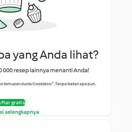
a yang Anda lihat?
00 000 resep lainnya menanti Anda!
i dan temukan dunia Cookidoo®. Tanpa ikatan apa pun.
ftar gratis
si selengkapnya