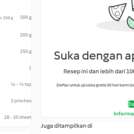
500 g
. 250 g
200 g
Suka dengan ap
250 g
1
Resep ini dan lebih dari 1
¼ - ½ tsp
Daftar untuk uji coba gratis 30 hari kam
2 pinches
Da
Informa
18 - 20 sheet
Juga ditampilkan di