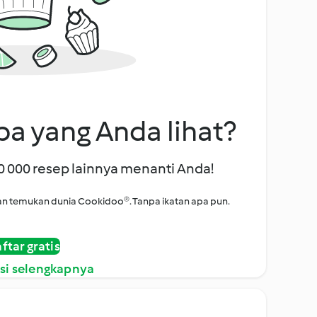
a yang Anda lihat?
00 000 resep lainnya menanti Anda!
i dan temukan dunia Cookidoo®. Tanpa ikatan apa pun.
ftar gratis
si selengkapnya