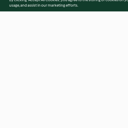
usage, and assist in our marketing efforts.
Zucchini and parsnip frittata
Keto crackers
fingers (6-9 months)
4.3
(132)
4.2
(74)
© Hak Cipta 2026
Persyaratan Layanan
Kebijakan Privasi
Penafi