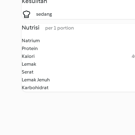
Kesulitan
sedang
Nutrisi
per 1 portion
Natrium
Protein
Kalori
4
Lemak
Serat
Lemak Jenuh
Karbohidrat