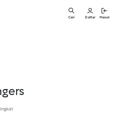
Lewati
ke
Cari
Daftar
Masuk
konten
utama
ingers
ingkat