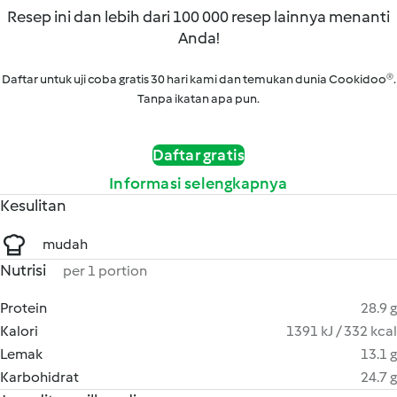
Resep ini dan lebih dari 100 000 resep lainnya menanti
Anda!
Daftar untuk uji coba gratis 30 hari kami dan temukan dunia Cookidoo®.
Tanpa ikatan apa pun.
Daftar gratis
Informasi selengkapnya
Kesulitan
mudah
Nutrisi
per 1 portion
Protein
28.9 g
Kalori
1391 kJ / 332 kcal
Lemak
13.1 g
Karbohidrat
24.7 g