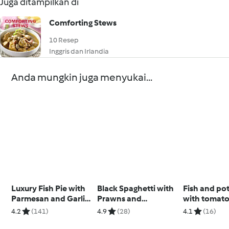
Juga ditampilkan di
Comforting Stews
10 Resep
Inggris dan Irlandia
Anda mungkin juga menyukai...
Luxury Fish Pie with
Black Spaghetti with
Fish and po
Parmesan and Garlic
Prawns and
with tomato
Sweet Potato Mash
Parmesan Sauce
4.2
(141)
4.9
(28)
4.1
(16)