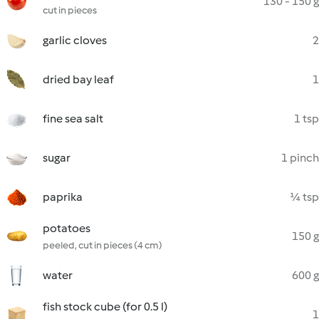
130 - 150 g
cut in pieces
garlic cloves
2
dried bay leaf
1
fine sea salt
1 tsp
sugar
1 pinch
paprika
¼ tsp
potatoes
150 g
peeled, cut in pieces (4 cm)
water
600 g
fish stock cube (for 0.5 l)
1