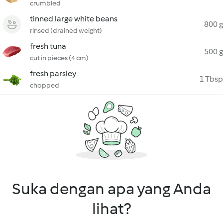
crumbled
tinned large white beans
800 g
rinsed (drained weight)
fresh tuna
500 g
cut in pieces (4 cm)
fresh parsley
1 Tbsp
chopped
Suka dengan apa yang Anda
lihat?