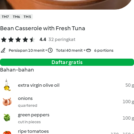
TM7
TM6
TM5
Bean Casserole with Fresh Tuna
4.4
32 peringkat
Persiapan 10 menit
Total 40 menit
6 portions
Daftar gratis
Bahan-bahan
extra virgin olive oil
50 g
onions
100 g
quartered
green peppers
100 g
cut in pieces
ripe tomatoes