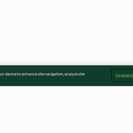
our device to enhance site navigation, analyze site
Cookies S
Rhubarb and Strawberry Juice
Peanut and Ban
Smoothie