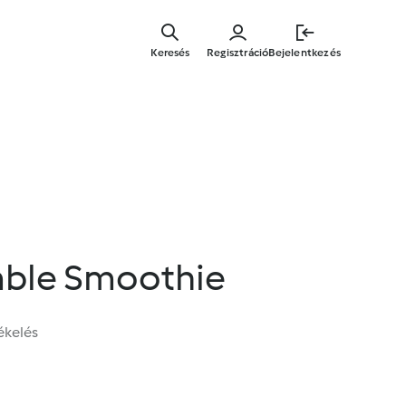
Ugrás
a
Keresés
Regisztráció
Bejelentkezés
fő
tartalomr
ble Smoothie
ékelés