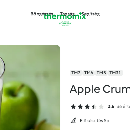
Böngészés
Tagság
Segítség
TM7
TM6
TM5
TM31
Apple Crum
3.6
36 ért
Előkészítés 5p