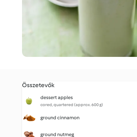
Összetevők
dessert apples
cored, quartered (approx. 600 g)
ground cinnamon
ground nutmeg