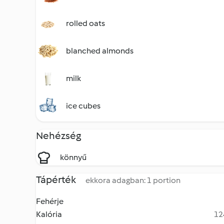
rolled oats
blanched almonds
milk
ice cubes
Nehézség
könnyű
Tápérték
ekkora adagban: 1 portion
Fehérje
Kalória
12