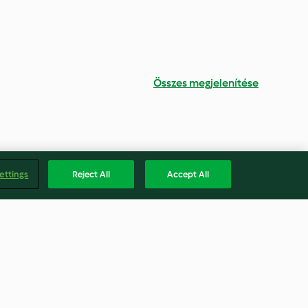
Összes megjelenítése
ettings
Reject All
Accept All
ana Breakfast
Malted Milkshake