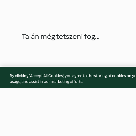
Talán még tetszeni fog...
By clicking “Accept All Cookies”, you agree to the storing of cookies on y
usage, and assist in our marketing efforts.
Soy Milk and Steamed Buns
Lemon slush