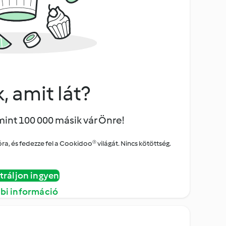
, amit lát?
mint 100 000 másik vár Önre!
a, és fedezze fel a Cookidoo® világát. Nincs kötöttség.
tráljon ingyen
bi információ