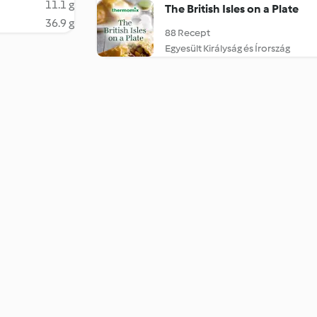
11.1 g
The British Isles on a Plate
36.9 g
88 Recept
Egyesült Királyság és Írország