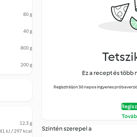
80 g
40 g
800 g
Tetszik
200 g
Ez a recept és több 
Regisztráljon 30 napos ingyenes próbaverziór
Regisz
Továb
12.3 g
Szintén szerepel a
41 kJ / 297 kcal