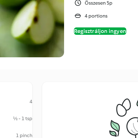
Összesen 5p
4 portions
Regisztráljon ingyen
4
½ - 1 tsp
1 pinch